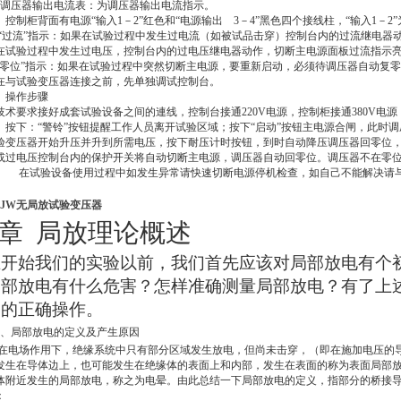
调压器输出电流表：为调压器输出电流指示。
控制柜背面有电源“输入1－2”红色和“电源输出 3－4”黑色四个接线柱，“输入1－2”
“过流”指示：如果在试验过程中发生过电流（如被试品击穿）控制台内的过流继电器
在试验过程中发生过电压，控制台内的过电压继电器动作，切断主电源面板过流指示
“零位”指示：如果在试验过程中突然切断主电源，要重新启动，必须待调压器自动复零
在与试验变压器连接之前，先单独调试控制台。
、操作步骤
技术要求接好成套试验设备之间的連线，控制台接通220V电源，控制柜接通380V
。按下：“警铃”按钮提醒工作人员离开试验区域；按下“启动”按钮主电源合闸，此时调
验变压器开始升压并升到所需电压，按下耐压计时按钮，到时自动降压调压器回零位
或过电压控制台内的保护开关将自动切断主电源，调压器自动回零位。调压器不在零
在试验设备使用过程中如发生异常请快速切断电源停机检查，如自己不能解决请
DJW无局放试验变压器
*章 局放理论概述
在开始我们的实验以前，我们首先应该对局部放电有个
局部放电有什么危害？怎样准确测量局部放电？有了上
中的正确操作。
、局部放电的定义及产生原因
在电场作用下，绝缘系统中只有部分区域发生放电，但尚未击穿，（即在施加电压的
发生在导体边上，也可能发生在绝缘体的表面上和内部，发生在表面的称为表面局部
体附近发生的局部放电，称之为电晕。由此总结一下局部放电的定义，指部分的桥接
：