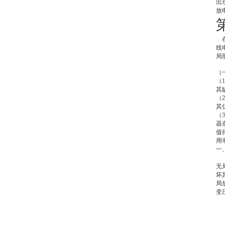
出
放
线
局
（
（
其
（
其
（
器
值
用
一
无
坏
局
变