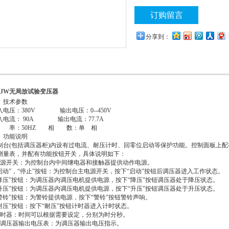
的表征参数
订购留言
分享到：
DJW无局放试验变压器
、技术参数
入电压：380V 输出电压：0--450V
入电流： 90A 输出电流：77.7A
 率：50HZ 相 数：单 相
、功能说明
制台(包括调压器柜)内设有过电流、耐压计时、回零位启动等保护功能。控制面板上
测量表，并配有功能按钮开关，具体说明如下：
源开关：为控制台内中间继电器和接触器提供动作电源。
启动”，“停止”按钮：为控制台主电源开关，按下“启动”按钮后调压器进入工作状态。
降压”按钮：为调压器内调压电机提供电源，按下“降压”按钮调压器处于降压状态。
升压”按钮：为调压器内调压电机提供电源，按下“升压”按钮调压器处于升压状态。
警铃”按钮：为警铃提供电源，按下“警铃”按钮警铃声响。
耐压”按钮：按下“耐压”按钮计时器进入计时状态。
时器：时间可以根据需要设定，分别为时分秒。
调压器输出电压表：为调压器输出电压指示。