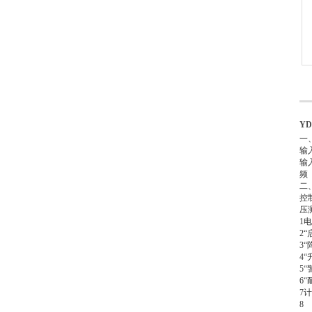
Y
一
输
输
频
二
控
压
1
电
2
“
3
“
4
“
5
“
6
“
7
计
8