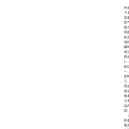
外
下
是
而
因
局
此
须
瞬
述
残
1
由
一
把
三
局
就
电
只
品
四
的
视