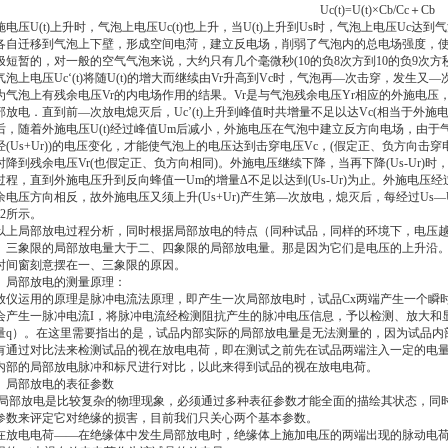
Uc(t)=U(t)
×Cb/Cc＋Cb
施电压U(t)上升时，气泡上电压Uc(t)也上升，当U(t)上升到Us时，气泡上电压U
各自迁移到气泡上下壁，形成空间电菏，建立反电场，削弱了气泡内的总电场强度，
极短暂的，对一般的空气气泡来说，大约只有几个毫微秒(10的负8次方到10的负9次方秒)
气泡上电压Uc‘(t)将随U(t)的增大而继续由Vr升高到Vc时，气泡再—次击穿，发生又—
为气泡上有残余电压Vr的内电场作用的结果。Vr是与气泡残余电压Yr相应的外施电压，
部放电．直到前—次放电熄灭后，Uc’(t)上升到峰值时共增量不足以达Vc(相当于外施电压的
后，随着外施电压U(t)经过峰值Um后减小，外施电压在气泡中建立反方向电场，由
经(Us+Ur))的电压变化，才能使气泡上的电压达到击穿电压Vc，(假定正、负方向击
时降到残余电压Vr(也假定正、负方向相同)。外施电压继续下降，当再下降(Us-Ur
过程，直到外施电压升到反向蜂值一Um的增量Δ不足以达到(Us-Ur)为止。外施电
余电压方向相反，故外施电压又须上升(Us+Ur)产生第—次放电，熄灭后，每经过U
—2所示。
以上局部放电过程分析，同时根据局部放电的特点（同种试品，同样的环境下，电压
、三象限的局部放电量大于二、四象限的局部放电
量。
那是因为它们是电压的上升沿
时间窗刻意摆在一、三象限的原因。
、局部放电的测量原理：
放仪运用的原理是脉冲电流法原理，即产生一次局部放电时，试品Cx两端产生一个瞬时
会产生一脉冲电流I，将脉冲电流经检测阻抗产生的脉冲电压信息，予以检测、放大和
量q）。在这里需要指出的是，试品内部实际的局部放电量是无法测量的，因为试品内
有通过对比法来检测试品的视在放电电荷，即在测试之前先在试品两端注入一定的电
内部的局部放电脉冲和标尺进行对比，以此来得到试品的视在放电电荷。
、局部放电的表征参数
局部放电是比较复杂的物理现象，必须通过多种表征参数才能全面的描绘其状态，同
参数来评定它对绝缘的损害，目前我们只关心两个基本参数。
在放电电荷
——在绝缘体中发生局部放电时，绝缘体上施加电压的两端出现的脉动电荷