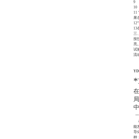
9
10
11
果
12
13
三
按
亮
试
流
Y
一
能
导
种