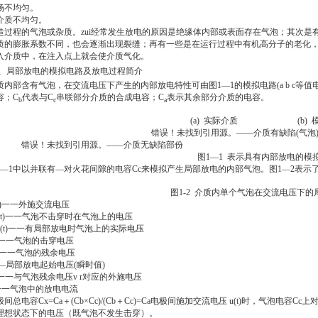
场不均匀。
介质不均匀。
造过程的气泡或杂质。zui经常发生放电的原因是绝缘体内部或表面存在气泡；其次是
质的膨胀系数不同，也会逐渐出现裂缝；再有一些是在运行过程中有机高分子的老化
入介质中，在注入点上就会使介质气化。
、局部放电的模拟电路及放电过程简介
质内部含有气泡，在交流电压下产生的内部放电特性可由图1—1的模拟电路(a b c等值
容；C
代表与C
串联部分介质的合成电容；C
表示其余部分介质的电容。
b
c
a
(a)
实际介质 (b) 模
错误！未找到引用源。
——介质有缺陷(气泡)
误！未找到引用源。
——介质无缺陷部份
图1—1 表示具有内部放电的模
1—1中以并联有—对火花间隙的电容Cc来模拟产生局部放电的内部气泡。图1—2表
图1-2 介质内单个气泡在交流电压下
)
一一外施交流电压
t)
一一气泡不击穿时在气泡上的电压
(t)
一一有局部放电时气泡上的实际电压
一一气泡的击穿电压
一一气泡的残余电压
—
局部放电起始电压(瞬时值)
一一与气泡残余电压v r对应的外施电压
一一气泡中的放电电流
间总电容Cx=Ca＋(Cb×Cc)/(Cb＋Cc)=Ca电极间施加交流电压 u(t)时，气泡电容C
理想状态下的电压（既气泡不发生击穿）。