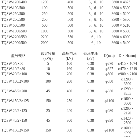
TQSW-1200/400
1200
400
3、6、10
3600 × 4875
TQSW-100/500
100
500
3、6、10
3300 × 5300
TQSW-250/500
250
500
3、6、10
3600 × 5200
TQSW-200/500
200
500
3、6、10
3300 × 5300
TQSW-500/500
500
500
3、6、10
3600 × 5210
TQSW-1000/500
1000
500
3、6、10
3600 × 5300
TQSW-2200/550
2200
550
6、10
3600 × 6000
TQSW-2000/500
2000
500
6、10
3600 × 5400
额定容量
高压电压
矮压电压
型号规格
D(mm)
D × H(mm)
(kVA)
(kV)
(kV)
TQSW-5/2×50
5
100
0.38
φ270
φ415 × 1074
TQSW-10/2×80
10
160
0.38
φ327
φ470 × 1219
TQSW-20/2×100
20
200
0.38
φ600
φ900 × 2100
φ1290 ×
TQSW-100/2×100
100
200
0.38
φ830
3500
φ1290 ×
TQSW-45/2×200
45
400
0.38
φ830
3255
φ1600 ×
TQSW-150/2×125
150
250
0.38
φ1100
3500
φ1200 ×
TQSW-25/2×125
25
250
0.38
φ680
2120
φ1420 ×
TQSW-45/2×150
45
300
0.38
φ830
2500
φ1600 ×
TQSW-150/2×150
150
300
0.38
φ1100
4000