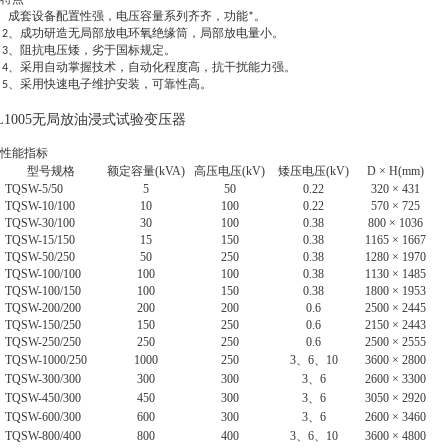
●
1、成套设备配置性强，电压容量系列齐齐，功能*。
2、成功研造无局部放电环氧绝缘筒，局部放电量小。
3、阻抗电压矮，劣于国标规定。
4、采用自动掌握技术，自动化程度高，抗干扰能力强。
5、采用快速电子维护安装，可靠性高。
JL1005无局放油浸式试验变压器
●
性能指标
型号规格
额定容量(kVA)
高压电压(kV)
矮压电压(kV)
D × H(mm)
TQSW-5/50
5
50
0.22
320 × 431
TQSW-10/100
10
100
0.22
570 × 725
TQSW-30/100
30
100
0.38
800 × 1036
TQSW-15/150
15
150
0.38
1165 × 1667
TQSW-50/250
50
250
0.38
1280 × 1970
TQSW-100/100
100
100
0.38
1130 × 1485
TQSW-100/150
100
150
0.38
1800 × 1953
TQSW-200/200
200
200
0.6
2500 × 2445
TQSW-150/250
150
250
0.6
2150 × 2443
TQSW-250/250
250
250
0.6
2500 × 2555
TQSW-1000/250
1000
250
3、6、10
3600 × 2800
TQSW-300/300
300
300
3、6
2600 × 3300
TQSW-450/300
450
300
3、6
3050 × 2920
TQSW-600/300
600
300
3、6
2600 × 3460
TQSW-800/400
800
400
3、6、10
3600 × 4800