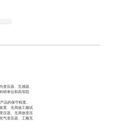
为变压器、互感器、
科研单位和高等院
类产品的保守程度。
装置、无局放工频试
变压器、无局放变压
充气变压器、工频无