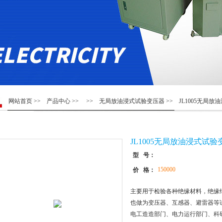
网站首页
>>
产品中心
>> >>
无局放油浸式试验变压器
>> JL1005无局
JL1005无局放油浸式试验
型 号：
150000
价 格：
主要用于检验各种绝缘材料，绝缘
也做为变压器、互感器、避雷器等
电工造造部门、电力运行部门、科