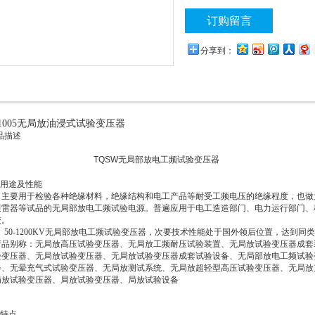
订购留言
分享到：
L1005无局放油浸式试验变压器
品描述
TQSW
无局部放电工频试验变压器
●
用途及性能
主要用于检验各种绝缘材料，绝缘结构和电工产品等耐受工频电压的绝缘程度，也做
避雷器等试品的无局部放电工频试验电源。普遍应用于电工造造部门、电力运行部门、
校。
50-1200KV无局部放电工频试验变压器
，次要技术性能处于国外领后位置，达到同
产品别称：无局放高压试验变压器、无局放工频耐压试验装置、无局放试验变压器成套
验变压器、无局放试验变压器、无局放试验变压器成套试验设备、无局部放电工频试验
器、无晕充气式试验变压器、无局放测试系统、无局放超轻型高压试验变压器、无局放
局放试验变压器、局放试验变压器、局放试验设备
特点