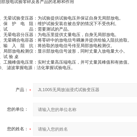
局部放电试验零碎及各产品的名称和作用
1、无晕试验变压器：为试验提供试验电压并保证自身无局部放电。
2、保 护 电 阻：维护试验安装在被击穿的情况下不受伤利。
3、试 品：需要测试的产品。
4、无晕电容分压器：为电压里提供丈量电压，自身无局部放电。
5、无晕耦合电容器：将零碎中的放电信号耦兼并提供给输入阻抗拾取。
6、输 入 阻 抗：将拾取的放电信号传至局部放电检测仪。
7、局部放电检测仪：显示部放电信号波形，同时丈量入放电量大小。
8、试 验 桌
9、工频峰值电压里：实时丈量高压端电压，并可丈量其峰值和有效值。
10、 滤波掌握电源：洁化掌握试验电压。
产品：
您的单位：
您的姓名：