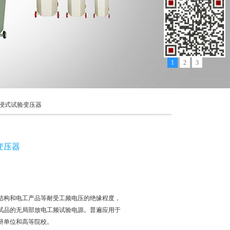
1
2
3
放油浸式试验变压器
变压器
结构和电工产品等耐受工频电压的绝缘程度，
试品的无局部放电工频试验电源。普遍应用于
研单位和高等院校。