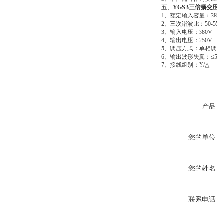
五、
YGSB三倍频变
1
、额定输入容量：3K
2
、三次谐波比：50-5
3
、输入电压：380V
4
、输出电压：250V 
5
、调压方式：单相
6
、输出波形失真：≤5
7
、接线组别：Y/△
产品
您的单位
您的姓名
联系电话