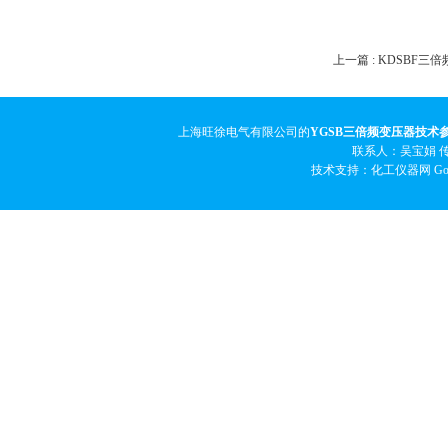
上一篇 :
KDSBF三
上海旺徐电气有限公司的
YGSB三倍频变压器技术
联系人：吴宝娟 传真
技术支持：化工仪器网
Go