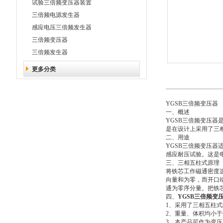
试验三倍频变压器装置
三倍频电源发生器
感应电压三倍频发生器
三倍频变压器
三倍频发生器
更多分类
YGSB
三倍频变压器
一、概述
YGSB
三倍频变压器是
是在设计上采用了三
二、用途
YGSB
三倍频变压器适
感应耐压试验。这是
三、三相五柱式原理
将铁芯工作磁通密度
向量和为零，而开口
通为零序分量。把铁芯
四、
YGSB三倍频变
1
、采用了三相五柱式
2
、重量、体积均小于
3
、本产品可作为变压