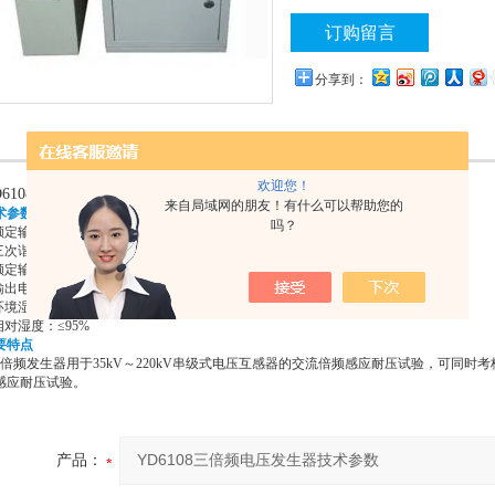
绕组感应耐压试验。
订购留言
分享到：
欢迎您！
D6108三倍频电压发生器
来自局域网的朋友！有什么可以帮助您的
术参数
吗？
额定输入容量：3kVA、5 kVA、10 kVA、20 kVA、30 kVA
三次谐调比：50-55%
额定输入电压：AC：380V、50Hz
输出电压：250V，交流150Hz
环境湿度：-10℃～40℃
相对湿度：≤95%
要特点
倍频发生器用于35kV～220kV串级式电压互感器的交流倍频感应耐压试验，可同
感应耐压试验。
产品：