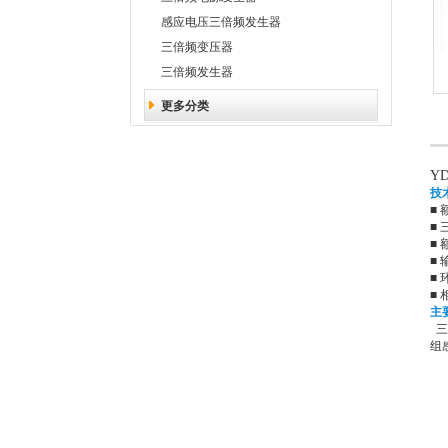
感应电压三倍频发生器
三倍频变压器
三倍频发生器
更多分类
Y
技
■ 
■ 
■ 
■ 
■ 
■ 
主
三
组