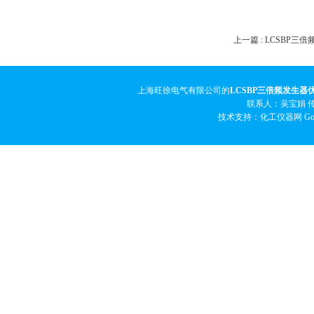
上一篇 :
LCSBP三
上海旺徐电气有限公司的
LCSBP三倍频发生器
联系人：吴宝娟 传真
技术支持：化工仪器网
Go