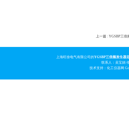
上一篇 :
YGSBP三
上海旺徐电气有限公司的
YGSBP三倍频发生器
联系人：吴宝娟 传真
技术支持：化工仪器网
Go