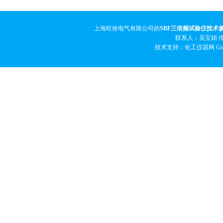
上海旺徐电气有限公司的
SBF三倍频试验仪技术
联系人：吴宝娟 传真
技术支持：化工仪器网
Go