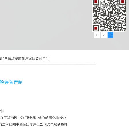
1
2
3
3010三倍频感应耐压试验装置定制
试验装置定制
定制
置是在工频电网中利用硅钢片铁心的磁化曲线饱
的二次线圈中感应出零序三次谐波电势的原理