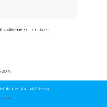
果（填写阿拉伯数字），如：三加四=7
置使用方法
请拨打我们的热线,欢迎广大顾客来电咨询！
：
487395