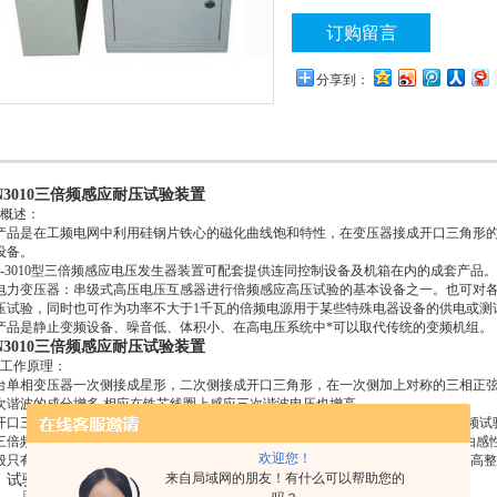
制成的轻便型测试设备。
订购留言
分享到：
N3010三倍频感应耐压试验装置
、概述：
产品是在工频电网中利用硅钢片铁心的磁化曲线饱和特性，在变压器接成开口三角形
设备。
-3010型三倍频感应电压发生器装置可配套提供连同控制设备及机箱在内的成套产
电力变压器：串级式高压电压互感器进行倍频感应高压试验的基本设备之一。也可对
压试验，同时也可作为功率不大于1千瓦的倍频电源用于某些特殊电器设备的供电或测
产品是静止变频设备、噪音低、体积小、在高电压系统中*可以取代传统的变频机组。
N3010三倍频感应耐压试验装置
、工作原理：
台单相变压器一次侧接成星形，二次侧接成开口三角形，在一次侧加上对称的三相正
次谐波的成分增多,相应在铁芯线圈上感应三次谐波电压也增高.
开口三角形的发生器二次侧输出的这个150赫兹（三倍工频）感应电压即作为三倍频试
三倍频发生器带上（例如JCC——220型高压串级式电压互感器）负载时，其电流由
欢迎您！
般只有20%左右。因此，可在被试品某一空绕组上接入电抗器进行电流补偿。来提高
来自局域网的朋友！有什么可以帮助您的
、试验原理图:(下图)