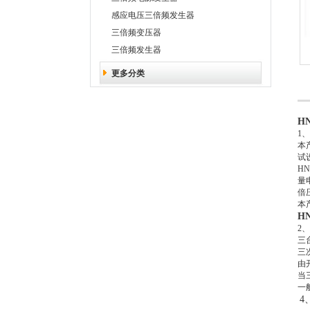
感应电压三倍频发生器
三倍频变压器
三倍频发生器
更多分类
H
1
本
试
HN
量
倍
本
H
2
三
三
由
当
一
4