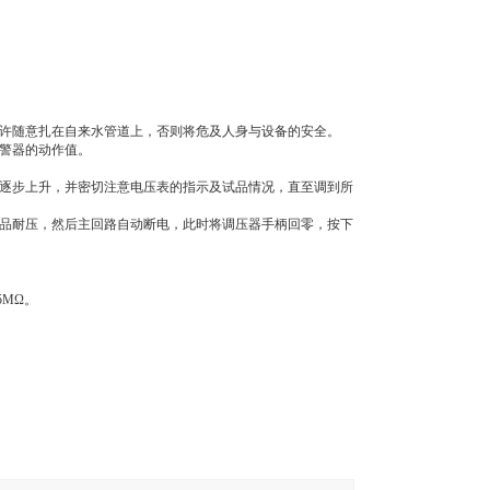
允许随意扎在自来水管道上，否则将危及人身与设备的安全。
报警器的动作值。
压逐步上升，并密切注意电压表的指示及试品情况，直至调到所
产品耐压，然后主回路自动断电，此时将调压器手柄回零，按下
5MΩ。