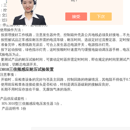
吗？
D：三相输入电源开关
K：控制电源开关
K：控制电源变压器
TY：自藕调压器
AQ：起动按钮
C：交流接触器
AT：停止按钮
J：过流继电器
JS：时间继电器
2：停止指示灯 D3：起动指示灯
、使用操作方法：
.1 按原理接好工作线路，注意发生器外壳、控制箱外壳及公共地线必须良好接地，不
.2 按照被试品正常感应耐压所需的电流等级，耐压时间。选设定好过流整定器、定时
.3 准备完毕，检查线路无误后，可合上发生器总电源开关，电源指示灯亮。
.4 按下起动按钮，绿色指示灯亮，这时按顺时针速度均匀缓慢地旋动调压器手柄，电
试验电压为止。
.5 要测试产品的耐压试验时间，可拨动定时器所需定时时间，即在规定的时间里测试
止按钮，切断总电源开关。
N3010三倍频感应耐压试验装置
、注意事项：
.1 开箱时，应检查设备的完好与否及主回路，控制回路的绝缘情况，其电阻不得低于0.
.2 使用前应检查各连接处接头是否松动，特别是调压器碳刷的接触应良好。
.3 长期不用时应存放在干燥、无腐蚀气体的场所。
、产品供应成套性：
1
HN
-3010型三倍频感应电压发生器
1台，
2 产品说明书 1份