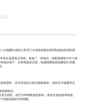
的二次线圈中感应出零序三次谐波电势的原理制成的轻便型测
品。本发生器是电力系统、发电厂、变电站、供配电网络中对小容
各种低压电子、仪表电源变压器，电感线圈电器线圈进行倍频
试。
弦波电源时，并升高电压让铁芯磁路饱和，使铁芯中磁通所含
验电源电压。
感性变为容性，由于功率因数低的影响，使发生器的效率较低，
整个试验回路的功率因数。