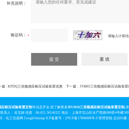
补充说明：
验证码：
请输入计算结
篇 :
KPDQ三倍频感应耐压试验装置优惠
下一篇 :
JT4005三倍频感应耐压试验装
频感应耐压试验装置定制
等信息齐全,想了解更多
HN3010三倍频感应耐压试验装置定制
,
联系人：吴宝娟 传真：86-021-56146322 地址：上海市宝山区水产西路680弄4号楼509
持：化工仪器网
GoogleSitemap
ICP备案号：
沪ICP备17006008号-9
管理登陆
总访问量