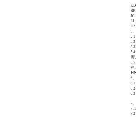
K
B
J
L
D
5
5
5
5
5
需
5
停
H
6
6
6
6
7
7 .
7.