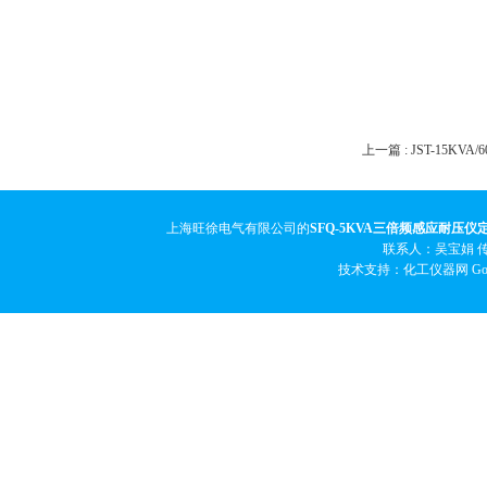
上一篇 :
JST-15K
上海旺徐电气有限公司的
SFQ-5KVA三倍频感应耐压仪
联系人：吴宝娟 传真
技术支持：化工仪器网
Go