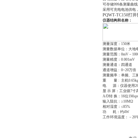
可存储999条测量曲
采用可充电电池供电
PQWT-TC150
仪器结构和名称：
测量深度：150米
测量数据单位：大地电
测量范围：0mV－10
测量精度：0.001mV
测量通道：四通道
通道增益 : 0~20万倍
测量频率：单频、三频
重 量 : 主机0.65kg
电 源：仪器使用266
显 示 屏：工业级7
A/D转 换：16位1Msp
输入阻抗：≥10MΩ
相对湿度：≤85%
功 耗：约4W
工作环境温度：－20℃