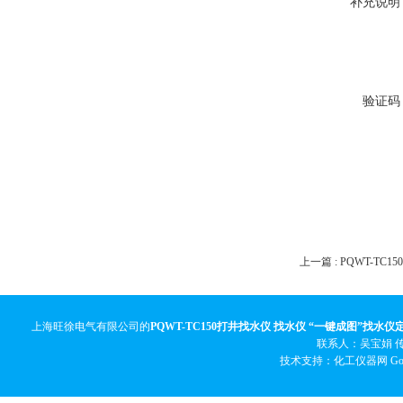
补充说明
验证码
上一篇 :
PQWT-TC
上海旺徐电气有限公司的
PQWT-TC150打井找水仪 找水仪 “一键成图”找水仪
联系人：吴宝娟 传真
技术支持：化工仪器网
Go