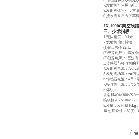
6.传感器和接收机无
7.发射机可使用市电
8.发射机体积小，重
9.接收机采用大屏幕
JX-1000C架空
三、技术指标
1.定位精度：0.1米。
2.发射机输出特性：
(1)输出频率22Hz
(2)开路电压： 基波
(3)短路电流： 基波有
3.传感器与接收机的
4.发射机电源：AC 
5.发射机功率：zui高
6.传感器电源：4节
7.接收机电源：5节
8.体积：
发射机400×300×220
接收机205 ×100×35m
9.质量：发射机10kg；传
10.使用条件：温度:-1
产品