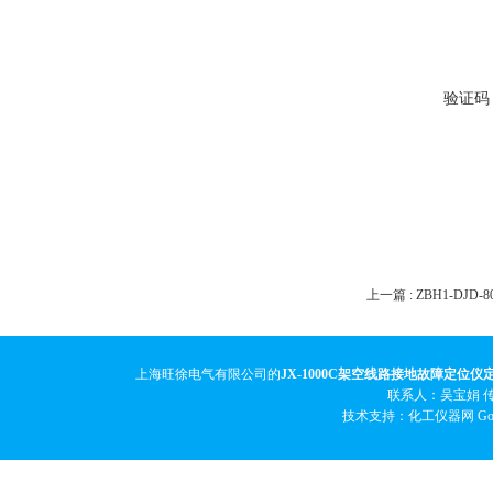
验证码
上一篇 :
ZBH1-DJ
上海旺徐电气有限公司的
JX-1000C架空线路接地故障定位仪
联系人：吴宝娟 传真
技术支持：化工仪器网
Go