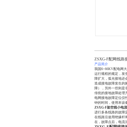
ZSXG-F配网线
产品简介
我国6~66KV配
运行规程的规定，发
障扩大，弧光接地还
造成接地故障发生的频
障），另外一些则是
传统的接地故障处理
电网接地故障定位仪
钟的时间，使用本设
ZSXG-F架空线小
进行多条线路的故障
在线路沿途用绝缘杆
在，故障点后，电流
ZSXG-F配网线