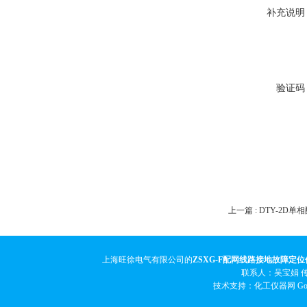
补充说明
验证码
上一篇 :
DTY-2D
上海旺徐电气有限公司的
ZSXG-F配网线路接地故障定位
联系人：吴宝娟 传真
技术支持：化工仪器网
Go