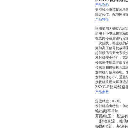
产品别称
架空线小电流接地故
障定位仪、配电网接
产品特征
适用范围为66KV及
适用于小电流接地系
在线路停运后进行定
一次挂线，将主机的
施加高压信号使故障
超低频信号避免系统
发射机安全特性：高
传感器使用高灵敏度
传感器和接收机无线
发射机可使用市电、
发射机体积小，重量轻
接收机采用大屏幕液
ZSXG-F配网线
产品参数
定位精度：0.2米。
发射机输出特性：传感
输出频率1Hz
开路电压： 基波有效
（脉动直流，峰值8
短路电流： 基波有