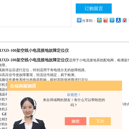
订购留言
分享到：
HJXD-100架空线小电流接地故障定位仪
HJXD-100架空线小电流接地故障定位仪
适用于小电流接地系统配电网，检测架
故障。
线路停运后进行定位，特别适用于有电缆分支的故障线路。
加高压信号使故障重现，恒流信号稳定，易于检测。
低频信号避免系统分布电容影响，能对高阻值故障进行定位。
射机安全特性：高压启动闭锁功能、输出允许直接短路。
感器使用高灵敏度传感器，开口设计，无需闭合，方便在线路上挂接。
感器和接收机无线通讯传输，安全可靠。
欢迎您！
射机可使用市电、发电机或汽车逆变器供电，传感器和接收机干电池供电。
来自局域网的朋友！有什么可以帮助您的
射机体积小，重量轻；传感器为体积重量zui小化设计，方便沿线挂接；接收机为手持
吗？
收机采用大屏幕液晶显示器，显示传感器状态、电流波形和电流值。
GHJXD-100架空线小电流接地故障定位仪
、
技术指标
位精度：
0.2
米。
射机输出特性：