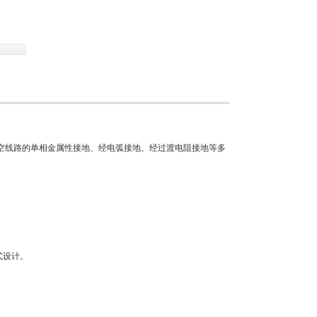
空线路的单相金属性接地、经电弧接地、经过渡电阻接地等多
式设计。