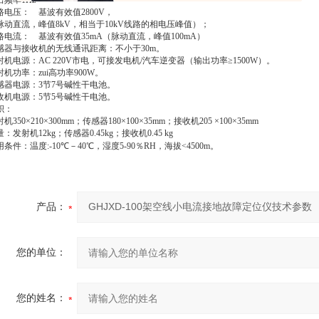
出频率
1Hz
路电压：
基波有效值
2800V
，
脉动直流，峰值
8kV
，相当于
10kV
线路的相电压峰值）；
路电流：
基波有效值
35mA
（脉动直流，峰值
100mA
）
感器与接收机的无线通讯距离：不小于
30m
。
射机电源：
AC 220V
市电，可接发电机
/
汽车逆变器（输出功率
≥1500W
）。
射机功率：zui高功率
900W
。
感器电源：
3
节
7
号碱性干电池。
收机电源：
5
节
5
号碱性干电池。
积：
射机
350×210×300mm
；传感器
180×100×35mm
；接收机
205 ×100×35mm
量：发射机
12kg
；传感器
0.45kg
；接收机
0.45 kg
用条件：温度
:-10
℃
－
40
℃
，湿度
5-90
％
RH
，海拔
<4500m
。
产品：
您的单位：
您的姓名：