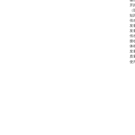
输
开
（
短
传
发
发
传
接
体
发
质
使