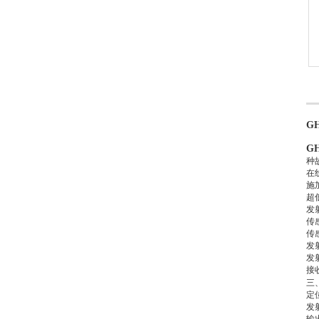
G
G
种
在
施
超
发
传
传
发
发
接
三
定
发