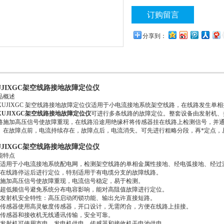
订购留言
分享到：
UJIXGC架空线路接地故障定位仪
品概述
UJIXGC 架空线路接地故障定位仪适用于小电流接地系统架空线路，在线路发生单
XUJIXGC架空线路接地故障定位仪
可进行多条线路的故障定位。整套设备由发射机、
路施加高压信号使故障重现，在线路沿途用绝缘杆将传感器挂在线路上检测信号，并
。在故障点前，电流持续存在，故障点后，电流消失。可先进行粗略分段，再*定点，
UJIXGC架空线路接地故障定位仪
能特点
、适用于小电流接地系统配电网，检测架空线路的单相金属性接地、经电弧接地、经过
、在线路停运后进行定位，特别适用于有电缆分支的故障线路。
、施加高压信号使故障重现，电流信号稳定，易于检测。
、超低频信号避免系统分布电容影响，能对高阻值故障进行定位。
、发射机安全特性：高压启动闭锁功能、输出允许直接短路。
、传感器使用高灵敏度传感器，开口设计，无需闭合，方便在线路上挂接。
、传感器和接收机无线通讯传输，安全可靠。
、发射机可使用市电、发电机供电，传感器和接收机干电池供电。