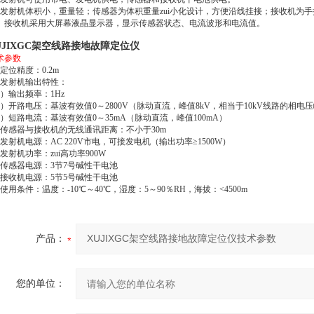
、发射机体积小，重量轻；传感器为体积重量zui小化设计，方便沿线挂接；接收机为
0、接收机采用大屏幕液晶显示器，显示传感器状态、电流波形和电流值。
UJIXGC架空线路接地故障定位仪
术参数
、定位精度：0.2m
、发射机输出特性：
1）输出频率：1Hz
2）开路电压：基波有效值0～2800V（脉动直流，峰值8kV，相当于10kV线路的相电
3）短路电流：基波有效值0～35mA（脉动直流，峰值100mA）
、传感器与接收机的无线通讯距离：不小于30m
、发射机电源：AC 220V市电，可接发电机（输出功率≥1500W）
、发射机功率：zui高功率900W
、传感器电源：3节7号碱性干电池
、接收机电源：5节5号碱性干电池
、使用条件：温度：-10℃～40℃，湿度：5～90％RH，海拔：<4500m
产品：
您的单位：