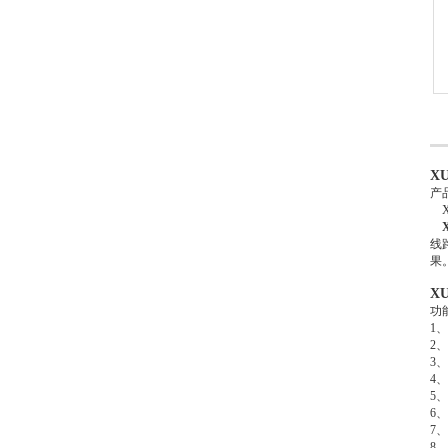
X
产
X
线
果
X
功
1
2
3
4
5
6
7
8