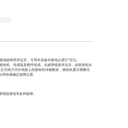
相接地故障而停运后，可用本设备对接地点进行*定位。
接收机、传感器及附件组成。在故障线路停运后，由发射机向
通过无线方式向地面上的接收机传输数据，接收机显示测量结
从而快速确定故障位置。
渡电阻接地等多种故障。