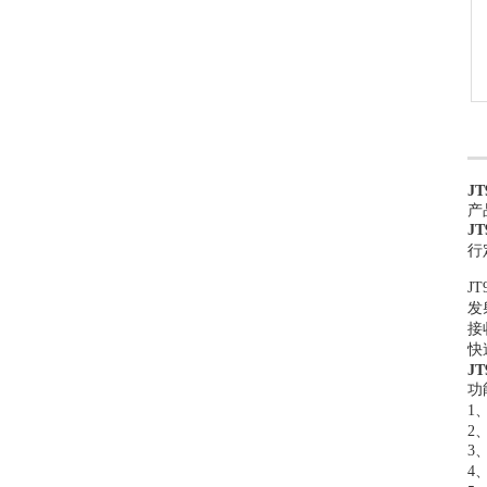
J
产
J
行
JT
发
接
快
J
功
1
2
3
4