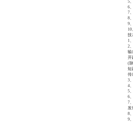
5
6
7
8
9
1
技
1
2
输
开
(
短
传
3
4
5
6
7
发
8
9