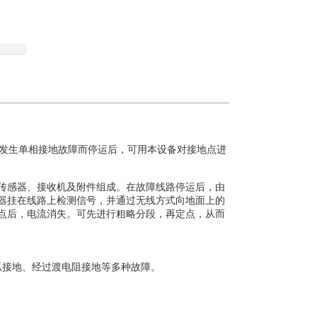
单相
而
可
发生
接地故障
停运后，
用本设备对接地点进
及附件
传感器、接收机
组成。在故障线路停运后，由
器挂在线路上检测信号，并通过无线方式向地面上的
点后，电流消失。可先进行粗略分段，再定点，从而
弧接地、经过渡电阻接地等多种故障。