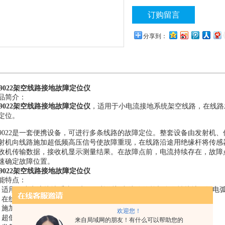
订购留言
分享到：
T9022架空线路接地故障定位仪
品简介：
T9022架空线路接地故障定位仪
，
在
适用于小电流接地系统架空线路，
线路
定位。
9022
是一套便携设备，可进行多条线路的故障定位。整套设备由发射机、
信号
射机向线路施加超低频高压
使故障重现，在线路沿途用绝缘杆将传感
收机传输数据，接收机显示测量结果。在故障点前，电流持续存在，故障
速确定故障位置。
T9022架空线路接地故障定位仪
能特点：
、
于
单相
适用
小电流接地系统配电网，检测架空线路的
金属性接地、经电
、
在线路停运后进行定位，特别适用于有电缆分支的故障线路。
、
电流
施加高压信号使故障重现，
信号稳定，易于检测。
欢迎您！
、
分布
能对
进行定位
超低频信号避免系统
电容影响，
高阻值故障
。
来自局域网的朋友！有什么可以帮助您的