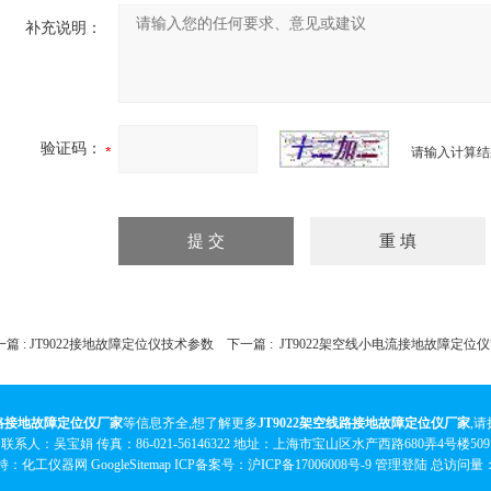
补充说明：
验证码：
请输入计算结
篇 :
JT9022接地故障定位仪技术参数
下一篇 :
JT9022架空线小电流接地故障定位仪
线路接地故障定位仪厂家
等信息齐全,想了解更多
JT9022架空线路接地故障定位仪厂家
,
联系人：吴宝娟 传真：86-021-56146322 地址：上海市宝山区水产西路680弄4号楼509
持：化工仪器网
GoogleSitemap
ICP备案号：
沪ICP备17006008号-9
管理登陆
总访问量