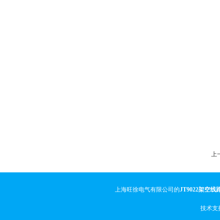
上一
上海旺徐电气有限公司的
JT9022架空
技术支