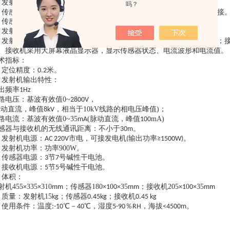
、
直接
发射机安全特性：高压启动闭锁功能、输出允许
短路。
吗？
、
传感器使用高灵敏度传感器，开口设计，无需闭合，方便在线路上挂接
、
通讯
传感器和接收机无线
传输，安全可靠。
、
、发电机
发射机可使用市电
供电，传感器和接收机干电池供电。
、
发射机体积小，重量轻；传感器为体积重量小化设计，方便沿线挂接；
0、
传感器状态、
电流值
接收机采用大屏幕液晶显示器，显示
电流波形和
。
术指标：
、
定位精度：0.2米。
、
发射机输出特性：
出频率1Hz
：基波有效值0~
，
路电压
2800V
脉动直流，峰值
，相当于10kV线路的相电压峰值)；
8kV
：基波有效值0~35
(脉动直流，峰值
mA)
路电流
mA
100
感器与接收机的无线通讯距离：不小于30m。
、
输出功率
发射机电源：AC 220V市电，可接发电机(
≥1500W)。
、
发射机功率：功率900W。
、
传感器电源：3节7号碱性干电池。
、
接收机电源：5节5号碱性干电池。
、
体积：
射机455
335
310
；传感器180
0
35
；接收机205
0
35
×
×
mm
×1
0×
mm
×1
0×
mm
、
发射机15
；传感器
；接收机
质量：
kg
0.45kg
0.45 kg
、
使用条件：温度:-10℃－40℃，湿度5-90％RH，海拔<4500m。