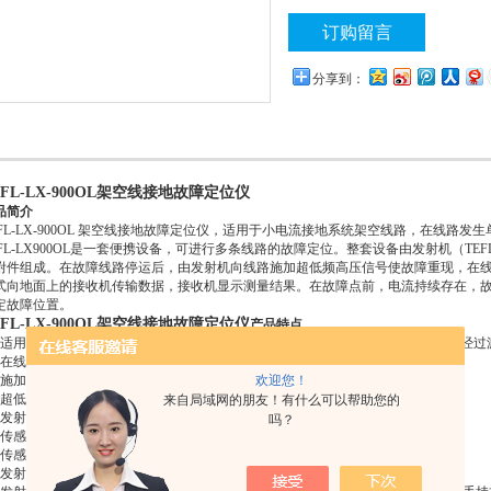
订购留言
分享到：
EFL-LX-900OL架空线接地故障定位仪
品简介
EFL-LX-900OL 架空线接地故障定位仪，适用于小电流接地系统架空线路，在线路
EFL-LX900OL是一套便携设备，可进行多条线路的故障定位。整套设备由发射机（TEFL-900
附件组成。在故障线路停运后，由发射机向线路施加超低频高压信号使故障重现，在
式向地面上的接收机传输数据，接收机显示测量结果。在故障点前，电流持续存在，故
定故障位置。
EFL-LX-900OL架空线接地故障定位仪
产品特点
.适用于小电流接地系统配电网，检测架空线路的单相金属性接地、经电弧接地、经过
.在线路停运后进行定位，特别适用于有电缆分支的故障线路。
.施加高压信号使故障重现，恒流信号稳定，易于检测。
欢迎您！
.超低频信号避免系统电容影响，能对高阻值故障进行定位。
来自局域网的朋友！有什么可以帮助您的
.发射机安全特性：高压启动闭锁功能、允许短路输出。
吗？
.传感器使用高灵敏度传感器，开口设计，无需闭合，方便在线路上挂接。
.传感器和接收机无线信号传输，安全可靠。
.发射机可使用市电、发电机或汽车逆变器供电，传感器和接收机干电池供电。