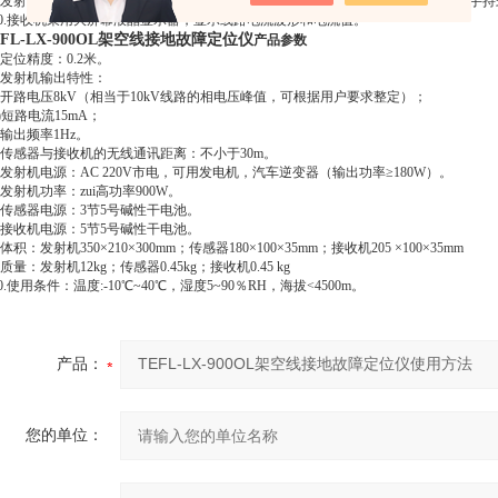
.发射机体积小，重量轻；传感器为体积重量zui小化设计，方便沿线挂接；接收机手
0.接收机采用大屏幕液晶显示器，显示线路电流波形和电流值。
EFL-LX-900OL架空线接地故障定位仪
产品参数
.定位精度：0.2米。
.发射机输出特性：
)开路电压8kV（相当于10kV线路的相电压峰值，可根据用户要求整定）；
)短路电流15mA；
)输出频率1Hz。
.传感器与接收机的无线通讯距离：不小于30m。
.发射机电源：AC 220V市电，可用发电机，汽车逆变器（输出功率≥180W）。
.发射机功率：zui高功率900W。
.传感器电源：3节5号碱性干电池。
.接收机电源：5节5号碱性干电池。
体积：发射机350×210×300mm；传感器180×100×35mm；接收机205 ×100×35mm
质量：发射机12kg；传感器0.45kg；接收机0.45 kg
.使用条件：温度:-10℃~40℃，湿度5~90％RH，海拔<4500m。
产品：
您的单位：