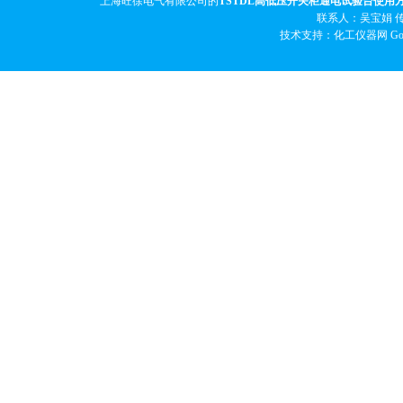
上海旺徐电气有限公司的
TSTDL高低压开关柜通电试验台使用
联系人：吴宝娟 传真
技术支持：化工仪器网
Go