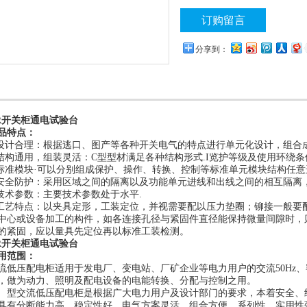
源、直流固定输出电源，便于对开
订购留言
分享到：
R开关柜通电试验台
品特点：
.设计合理：根据逃口、图产等各种开关电气的特点进行单元化设计，组合
.结构通用，组装灵活：C型型材满足各种结构形式.I览护等级及使用环绕条
.标准模块·可以分别组成保护、操作、转换、控制等标准单元模块结构任意
.安全防护：采用区域之间的隔离以及功能单元进线和出线之间的相互隔离
.技术参数：主要技术参数处于水平.
.工艺特点：以夹具定形，工装定位，并视需要配以压力垫圈；铆接一般要
中心或设备加工的构件，如各连接孔径与紧固件直径能保持微量间隙时，
的紧固，应以量具先定位再以标准工装检测。
R开关柜通电试验台
用范围：
流低压配电柜适用于发电厂、变电站、厂矿企业等电力用户的交流50Hz、额
，做为动力、照明及配电设备的电能转换、分配与控制之用。
交流低压配电柜是根据广大电力用户及设计部门的要求，本着安全、经
具有分断能力高、稳定性好、电气方案灵活、组合方便，系列性、实用性