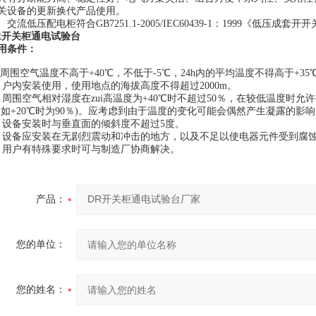
关设备的更新换代产品使用。
流低压配电柜符合GB7251.1-2005/IEC60439-1：1999《低压成
R开关柜通电试验台
用条件：
、周围空气温度不高于+40℃，不低于-5℃，24h内的平均温度不得高于+35
、户内安装使用，使用地点的海拔高度不得超过2000m。
、周围空气相对湿度在zui高温度为+40℃时不超过50％，在较低温度时允
例如+20℃时为90％)。应考虑到由于温度的变化可能会偶然产生凝露的影
，设备安装时与垂直面的倾斜度不超过5度。
、设备应安装在无剧烈震动和冲击的地方，以及不足以使电器元件受到腐
、用户有特殊要求时可与制造厂协商解决。
产品：
您的单位：
您的姓名：