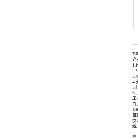
D
产
1
2
3
4
5
6
工
件
D
使
交
统
型
品