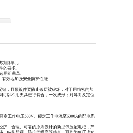
关柜的检测，提高工作效率。
成功能单元.
件的要求.
选用组辈革.
，有效地加强安全防护性能.
配钻，且预镀件要防止镀层被破坏；对于用精密的加
则可以不用夹具进行装合，一次成形；对导向及定位
定工作电压380V、额定工作电流至6300A的配电系
济、合理、可靠的原则设计的新型低压配电柜，产
强、结构新颖、防护等级高等特点。可作为低压成套