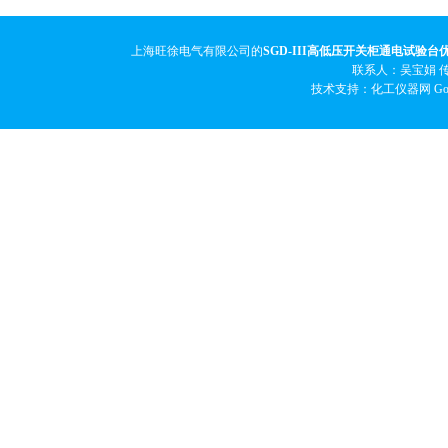
上海旺徐电气有限公司的
SGD-III高低压开关柜通电试验台
联系人：吴宝娟 传真
技术支持：化工仪器网
Go