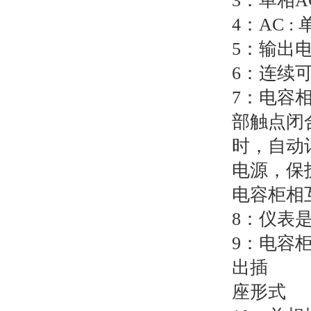
3：单相AC
4：AC : 
5：输出电
6：连续可
7：电容
部触点闭
时，自动
电源，保
电容柜相
8：仪表
9：电容柜
出插
座形式 