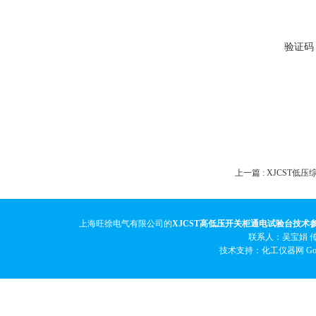
验证码
上一篇 :
XJCST低
上海旺徐电气有限公司的
XJCST高低压开关柜通电试验台技术
联系人：吴宝娟 传真
技术支持：化工仪器网
Go