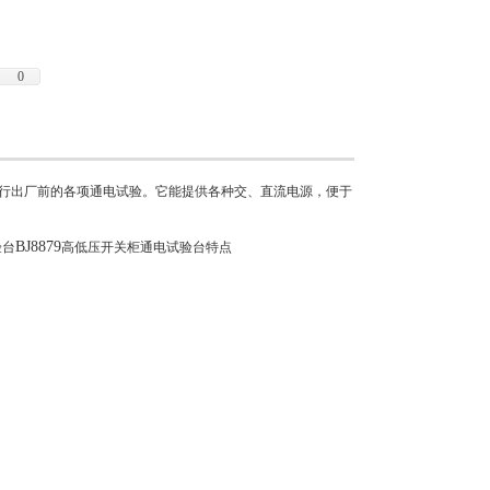
0
行出厂前的各项通电试验。它能提供各种交、直流电源，便于
BJ8879
验台
高低压开关柜通电试验台
特点