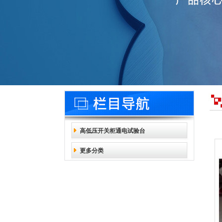
高低压开关柜通电试验台
更多分类