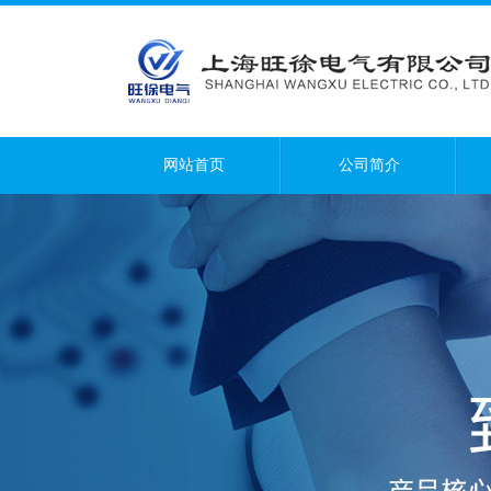
网站首页
公司简介