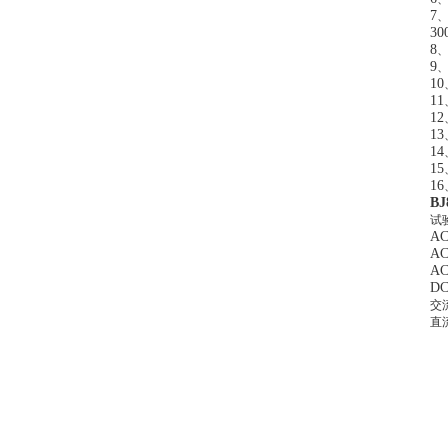
7
30
8
9
10
11
12
13
14
15
16
BJ
试
AC
AC
AC
DC
交
直