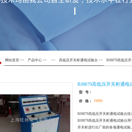
网站首页
>>
产品中心
>> >>
高低压开关柜通电试验台
>> BJ8879高低
BJ8879高低压开关柜通
型 号：
10000
价 格：
BJ8879高低压开关柜通电试验台
BJ8879高低压开关柜通电试验
开关柜进行出厂前的各项通电试验