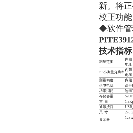
新。将正
校正功能
◆软件管
PITE3
技术指标
内阻：
测量范围
电压：0
内阻：
zui小测量分辨率
电压
测量精度
内阻：
供电电源
高性
功率消耗
连续
存储容量
520
重 量
1.3K
通讯接口
US
尺 寸
278 x
128
显示器