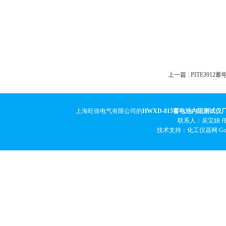
上一篇 :
PITE391
上海旺徐电气有限公司的
HWXD-815蓄电池内阻测试仪
联系人：吴宝娟 传真
技术支持：化工仪器网
Go