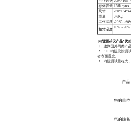
可存数据
20站*10组*
存储容量
128Kbytes
尺寸
260*134*4
重量
0.6Kg
工作温度
-20℃～60
10%～90%
相对湿度
内阻测试仪产品*优
1．达到国外同类产
2．3110内阻仪
者表面温度。
3．内阻测试量程大，分
产品
您的单位
您的姓名