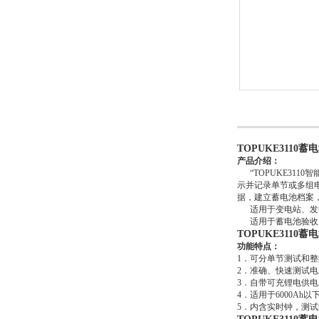
TOPUKE3110
产品介绍：
“TOPUKE311
示并记录单节或多组
据，建立蓄电池档案
适用于变电站、发电
适用于蓄电池验收
TOPUKE3110
功能特点：
1．可分单节测试和
2．准确、快速测试
3．自带可充锂电供
4．适用于6000Ah
5．内含实时钟，测