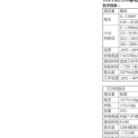
TOPUKE3110
技术
测试量
量程
0～3.999V
电压
4.00～20.0
0～1.999m
3110
2.0～19.99
内阻仪
20.0～199.
200～2000
温度
-20℃～80
供电电源
7.4v220
测试时间
连续工作不
待机时间
＞72H（
显示器
192*64点
工作温度
-20℃～40
3120内阻仪
测试量
精度
电压
±0.1%±5dg
内阻
±1%±5dgt
容量
10%
供电电源
内嵌7.4V
测试时间
8小时
显示器
12864图形
待机时间
＞72小时