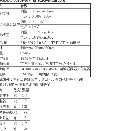
5GDBT-8610P智能蓄电池内阻测试仪
目
参数
内阻： 0.0mΩ--100mΩ
量范围
电压： 0.000v--150v
内阻： 0.01 mΩ
ui小测量分辨率
电压： 1mV
内阻： ±2.0%rdg±6dgt
量精度
电压： ±0.2%rdg±6dgt
示 屏
240×320 24bit 3.5 寸 TFT LCD + 触摸屏
 寸
190mm×100mm×30mm
 量
0.5KG
存容量
16 M 字节 FLASH
作电源
可充电锂电池，充满可工作 5~6 小时
接电源
AC100~240V/DC8.4V-1A 电源适配器 / 充电器
讯接口
USB 接口（可插接 U 盘）
品附件：
本产品详细清单，请以说明书或代销合同为准
BT-8610P 智能蓄电池内阻测试仪
称
说明
数量
器主机
◎
1台
电器
◎
1个
试夹具
◎
2套
SB转接线
◎
1根
据U盘
◎
1个
表包
◎
1个
明书
◎
1本