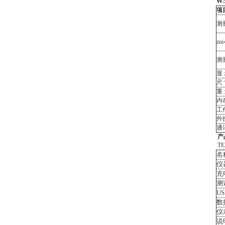
W
项
测
z
测
显 
尺
重
内
工
外
通
产
TE
名
仪
充
测
U
数
仪
说