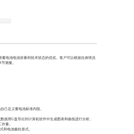
来判断蓄电池电池容量和技术状态的优劣。客户可以根据自身情况
单节测量。
池自己定义蓄电池标准内阻。
试数据用U盘导出到计算机软件中生成图表和曲线进行分析。
工作量。
方式和电池极柱形式。