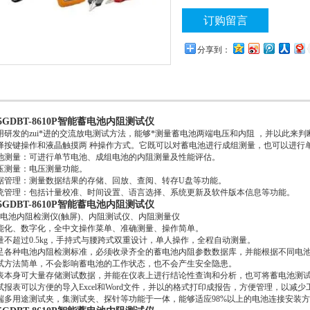
进行单节测量。
订购留言
分享到：
5GDBT-8610P智能蓄电池内阻测试仪
用研发的zui*进的交流放电测试方法，能够*测量蓄电池两端电压和内阻 ，并以此
择按键操作和液晶触摸两 种操作方式。它既可以对蓄电池进行成组测量，也可以进行
池测量：可进行单节电池、成组电池的内阻测量及性能评估。
压测量：电压测量功能。
据管理：测量数据结果的存储、回放、查阅、转存U盘等功能。
统管理：包括计量校准、时间设置、语言选择、系统更新及软件版本信息等功能。
5GDBT-8610P智能蓄电池内阻测试仪
电池内阻检测仪(触屏)、内阻测试仪、内阻测量仪
能化、数字化，全中文操作菜单、准确测量、操作简单。
量不超过0.5kg，手持式与腰跨式双重设计，单人操作，全程自动测量。
足各种电池内阻检测标准，必须收录齐全的蓄电池内阻参数数据库，并能根据不同电
试方法简单，不会影响蓄电池的工作状态，也不会产生安全隐患。
表本身可大量存储测试数据，并能在仪表上进行结论性查询和分析，也可将蓄电池测
试报表可以方便的导入Excel和Word文件，并以的格式打印成报告，方便管理，以减少
端多用途测试夹，集测试夹、探针等功能于一体，能够适应98%以上的电池连接安装