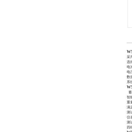
W
采
选
电
电
数
系
W
蓄
智
重
满
测
仪
测
四