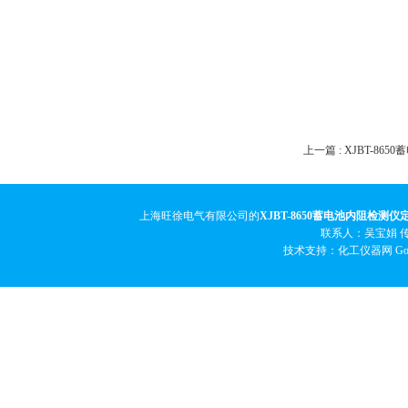
上一篇 :
XJBT-86
上海旺徐电气有限公司的
XJBT-8650蓄电池内阻检测仪
联系人：吴宝娟 传真
技术支持：化工仪器网
Go