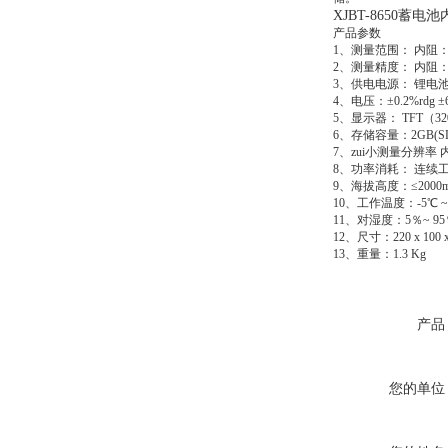
XJBT-8650蓄电
产品参数
1、测量范围： 内阻：0.0
2、测量精度： 内阻：±2.
3、供电电源： 锂电池
4、电压：±0.2%rdg ±6
5、显示器： TFT（3
6、存储容量：2GB(SDD
7、zui小测量分辨率 
8、功率消耗： 连续工作
9、海拔高度：≤2000m
10、工作温度：-5℃ ~
11、对湿度：5％~ 9
12、尺寸：220 x 100 x
13、重量：1.3 Kg
产品
您的单位