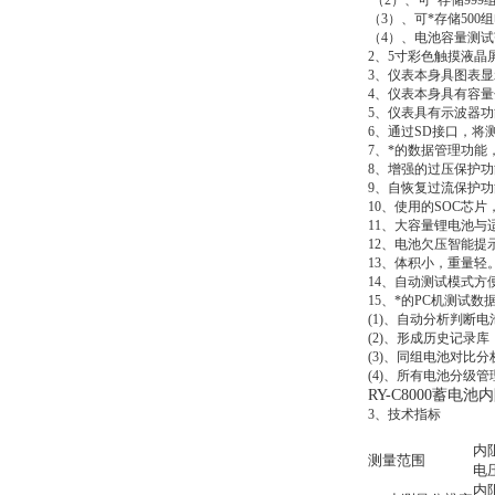
（2）、可*存储999
（3）、可*存储50
（4）、电池容量测试范围
2、5寸彩色触摸液
3、仪表本身具图表
4、仪表本身具有容
5、仪表具有示波器功
6、通过SD接口，将
7、*的数据管理功
8、增强的过压保护
9、自恢复过流保护
10、使用的SOC芯
11、大容量锂电池
12、电池欠压智能
13、体积小，重量轻
14、自动测试模式方
15、*的PC机测试
(1)、自动分析判断电
(2)、形成历史记录
(3)、同组电池对比分
(4)、所有电池分级
RY-C8000蓄电
3、技术指标
内阻
测量范围
电压
内阻