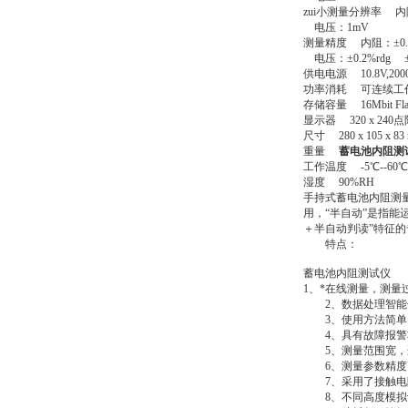
zui小测量分辨率 内
电压：1mV
测量精度 内阻：±0.5%
电压：±0.2%rdg ±6
供电电源 10.8V,20
功率消耗 可连续工
存储容量 16Mbit Fla
显示器 320 x 240
尺寸 280 x 105 x 83
重量
蓄电池内阻测
工作温度 -5℃--60℃
湿度 90%RH
手持式蓄电池内阻测
用，“半自动”是指
＋半自动判读”特征
特点：
蓄电池内阻测试仪
1、*在线测量，测
2、数据处理智能化
3、使用方法简单，
4、具有故障报警功
5、测量范围宽，
6、测量参数精度高
7、采用了接触电阻
8、不同高度模拟