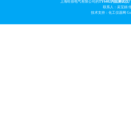
上海旺徐电气有限公司的
TY6402内阻测试仪
联系人：吴宝娟 传真
技术支持：化工仪器网
Go