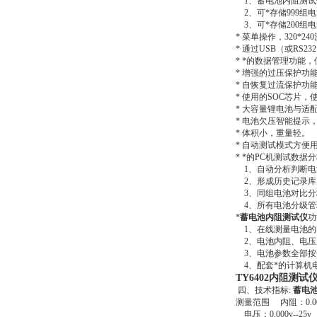
1、蓄电池内阻测试仪仪
2、可*存储999组电
3、可*存储200组
* 菜单操作，320*2
* 通过USB（或RS
* *的数据管理功能
* 增强的过压保护功
* 自恢复过流保护功
* 使用的SOC芯片
* 大容量锂电池与适
* 电池欠压智能提示
* 体积小，重量轻。
* 自动测试模式方便
* *的PC机测试数据
1、自动分析判断电
2、形成历史记录库
3、同组电池对比分
4、所有电池分级管
*
蓄电池内阻测试仪
功
1、在线测量电池的
2、电池内阻、电压
3、电池参数全部按
4、配套*的计算机电
TY6402内阻测试
四、技术指标:
蓄电
测量范围 内阻：0.000
电压：0.000v--25v