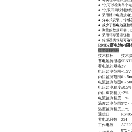
●
可实现本地和远程
●
*的可以检测单个
●
*的双耳四线制接线
●
采用脉冲电流放电
●
分布式安装，传感
●
减少了蓄电池至控
●
测量的数据可靠，
●
采用环形通讯链接
●
传感器质保期
可达
RMB2蓄电池内阻
技术参数指标
技术指标
技术
蓄电池传感器
SENTI
蓄电池的规格
2V
电压监测范围
+1.5
内阻监测范围
0～5
电流监测范围
0～50
电压监测精度
±0.5%
内阻重复精度
±2%
电流监测精度
±1%
温度监测范围
5℃～
温度监测精度
±1℃
通信口
RS48
蓄电池只数
254
工作电压
AC22
0℃～