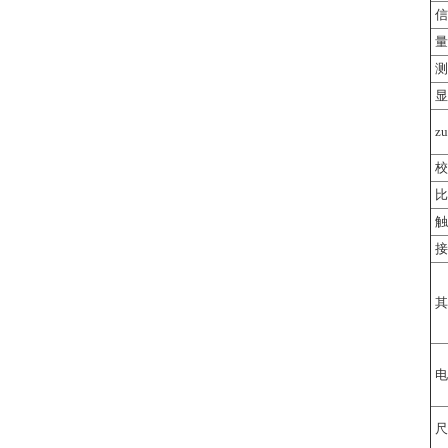
信
量
测
显
z
校
比
触
接
其
电
尺