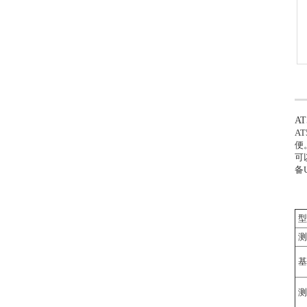
A
A
便
可
备
型
测
基
测