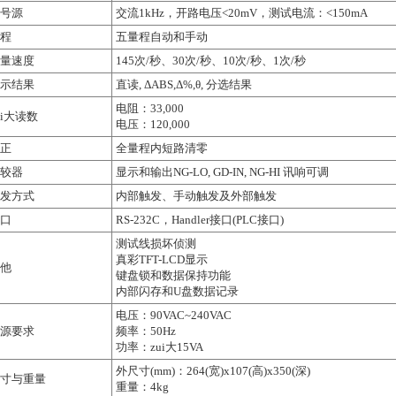
号源
交流1kHz，开路电压<20mV，测试电流：<150mA
程
五量程自动和手动
量速度
145次/秒、30次/秒、10次/秒、1次/秒
示结果
直读, ΔABS,Δ%,θ, 分选结果
电阻：33,000
ui大读数
电压：120,000
正
全量程内短路清零
较器
显示和输出NG-LO, GD-IN, NG-HI 讯响可调
发方式
内部触发、手动触发及外部触发
口
RS-232C，Handler接口(PLC接口)
测试线损坏侦测
真彩TFT-LCD显示
他
键盘锁和数据保持功能
内部闪存和U盘数据记录
电压：90VAC~240VAC
源要求
频率：50Hz
功率：zui大15VA
外尺寸(mm)：264(宽)x107(高)x350(深)
寸与重量
重量：4kg