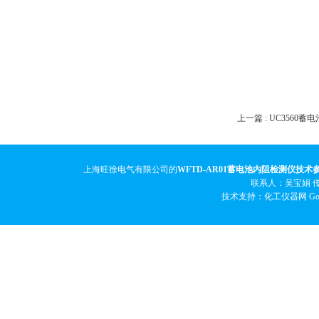
上一篇 :
UC3560
上海旺徐电气有限公司的
WFTD-AR01蓄电池内阻检测仪技术
联系人：吴宝娟 传真
技术支持：化工仪器网
Go