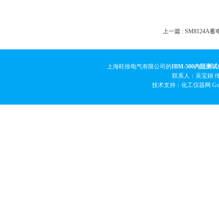
上一篇 :
SM8124
上海旺徐电气有限公司的
IBM-500内阻测试
联系人：吴宝娟 传真
技术支持：化工仪器网
Go