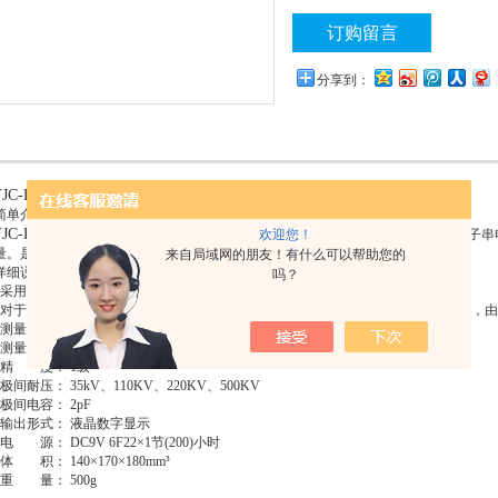
种理想的保障线路运行安全的检测
订购留言
分享到：
YJC-B绝缘子串电压分布测试仪
简单介绍】
YJC-B绝缘子串电压分布测试仪
欢迎您！
主要用于交流线路35～500kV的过线塔的绝缘子
量。是一种理想的保障线路运行安全的检测仪表和带电作业辅助工具。
来自局域网的朋友！有什么可以帮助您的
详细说明】
吗？
、采用了静电式结构，将被测电压变换成电场进行测量因而阻抗高
、对于被测系统的影响zui小，被测出的信号经内部放大处理，zui后以电压值的形式，由
、测量时操作迅速，简单明了
、测量范围： 35kV、110KV、220KV、500KV（任选电压等级）
、精 度： 1级
极间耐压： 35kV、110KV、220KV、500KV
、极间电容： 2pF
、输出形式： 液晶数字显示
电 源： DC9V 6F22×1节(200)小时
体 积： 140×170×180mm³
、重 量： 500g