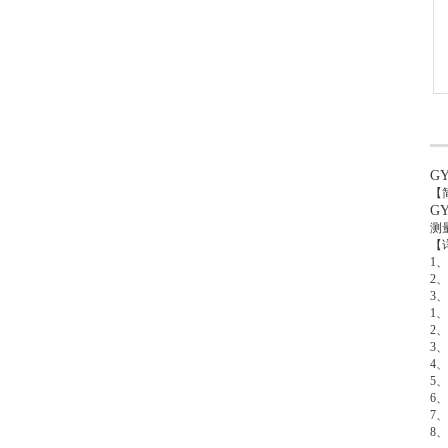
G
【
G
测
【
1
2
3
1
2
3、
4
5
6、
7、
8