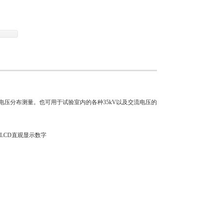
仪表和带电作业辅助工具。
串电压分布测量。也可用于试验室内的各种35kV以及交流电压的
LCD直观显示数字