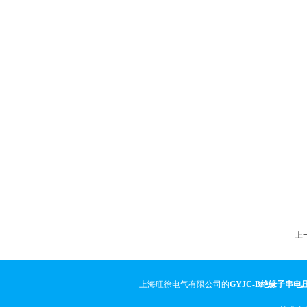
上一
上海旺徐电气有限公司的
GYJC-B绝缘子串