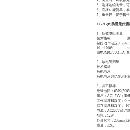
4、测量时，可以预先
5、选择连续测量，
6、面板功能简单，
7、重量轻，便于携带
FC-2G(B)防雷元件
1、压敏电阻测量
技术指标
起始动作电压U1mA
1
101~1700V
≤
漏电流I0.75U,1mA
0
2、放电管测量
技术指标
放电电压
放电电压记忆显示时
3、其它指标
绝缘电阻：6MΩ(500V
耐压：AC1.5kV；50H
工作温度和湿度：0~+
储存温度和湿度：-10℃
电源：AC220V±10%或
功耗：12W
外形尺寸：208mm(L)×1
重量：≤2kg