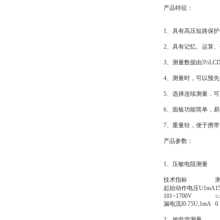
产品特征：
1、具有高压短路保
2、具有记忆、运算
3、测量数据由3½L
4、测量时，可以预先
5、选择连续测量，
6、面板功能简单，
7、重量轻，便于携带
产品参数：
1、压敏电阻测量
技术指标
起始动作电压U1mA
1
101~1700V
≤
漏电流I0.75U,1mA
0
2、放电管测量