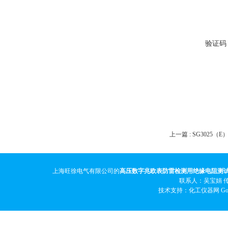
验证码
上一篇 :
SG3025（
上海旺徐电气有限公司的
高压数字兆欧表防雷检测用绝缘电阻测
联系人：吴宝娟 传真
技术支持：化工仪器网
Go