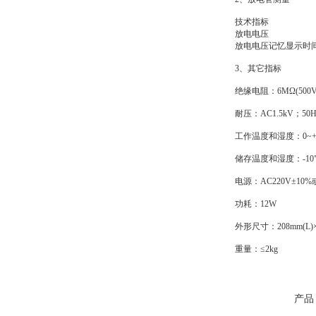
技术指标
放电电压
放电电压记忆显示时
3、其它指标
绝缘电阻：6MΩ(500V
耐压：AC1.5kV；50H
工作温度和湿度：0~+
储存温度和湿度：-10℃
电源：AC220V±10%或
功耗：12W
外形尺寸：208mm(L)×1
重量：≤2kg
产品