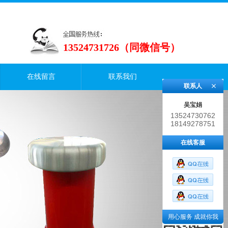
13524731726（同微信号）
在线留言
联系我们
联系人
吴宝娟
13524730762
18149278751
在线客服
用心服务 成就你我