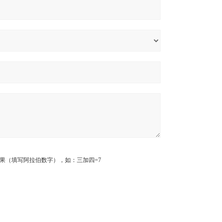
果（填写阿拉伯数字），如：三加四=7