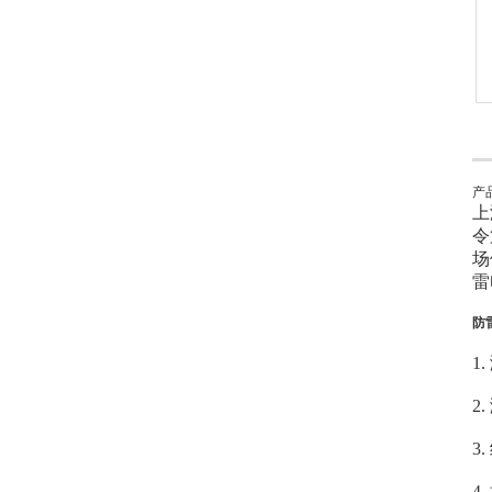
产
上
令
场
雷
防
1
2
3
4