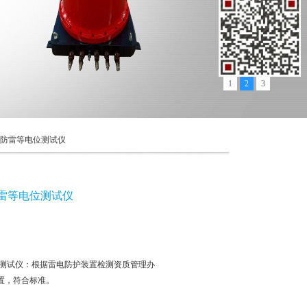
1
2
3
 防雷等电位测试仪
雷等电位测试仪
位测试仪：根据雷电防护装置检测资质管理办
置，符合标准。