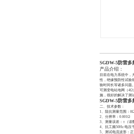
SGDW-5
防雷多
产品介绍：
目前在电力系统中，
性，绝缘预防性试验
验时间长等诸多问题
可测变电站地网（4Ω
施，很好的解决了测
SGDW-5
防雷多
二、技术参数：
1、阻抗测量范围：0Ω
2、分辨率：0.001Ω
3、测量误差：±（读数×
4、抗工频50Hz 电压
5、测试电流波形：正