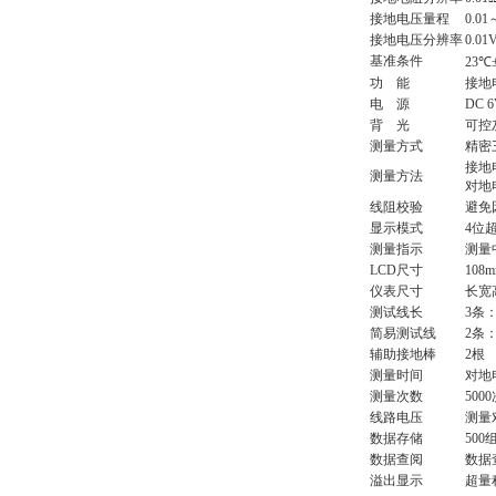
接地电压量程
0.0
接地电压分辨率
0.01
基准条件
23℃
功 能
接地
电 源
DC 6
背 光
可控
测量方式
精密
接地
测量方法
对地
线阻校验
避免
显示模式
4位
测量指示
测量
LCD尺寸
108
仪表尺寸
长宽高
测试线长
3条
简易测试线
2条：
辅助接地棒
2根
测量时间
对地
测量次数
500
线路电压
测量
数据存储
50
数据查阅
数据
溢出显示
超量