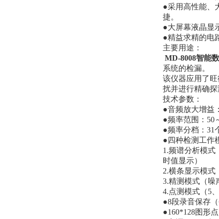
●采用高性能、
捷。
●大屏幕液晶显
●精益求精的电
主要用途：
MD-8008智
系统的检漏。
该仪器应用了旺
扰并进行精确探
技术参数：
●音频放大增益：
●频率范围：50
●频率分档：3
●四种检测工作
1.频谱分析模式（
时值显示）
2.横条显示模
3.精测模式（
4.点测模式（5
●8段录音保存
●160*128