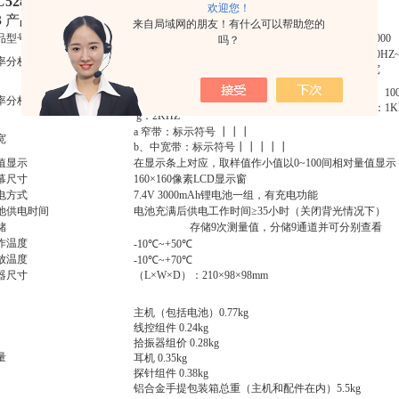
C528漏水检测仪
欢迎您！
.3 产品规格参数表
来自局域网的朋友！有什么可以帮助您的
品型号
2000
3000
吗？
70H
率分析宽度
70HZ~3000HZ范围，近5个倍频程，两种带宽
宽
a、100HZ b：200HZ c：400HZ
a、10
率分档（中心频率）
d：800HZ e：1KHZ f：1.5KHZ
e：1K
g：2KHZ
a 窄带：标示符号 ┃┃┃
宽
b、中宽带：标示符号┃┃┃┃┃
值显示
在显示条上对应，取样值作小值以0~100间相对量值显示
幕尺寸
160×160像素LCD显示窗
电方式
7.4V 3000mAh锂电池一组，有充电功能
池供电时间
电池充满后供电工作时间≥35小时（关闭背光情况下）
储
存储9次测量值，分储9通道并可分别查看
作温度
-10℃~+50℃
放温度
-10℃~+70℃
器尺寸
（L×W×D）：210×98×98mm
主机（包括电池）0.77kg
线控组件 0.24kg
拾振器组价 0.28kg
量
耳机 0.35kg
探针组件 0.38kg
铝合金手提包装箱总重（主机和配件在内）5.5kg