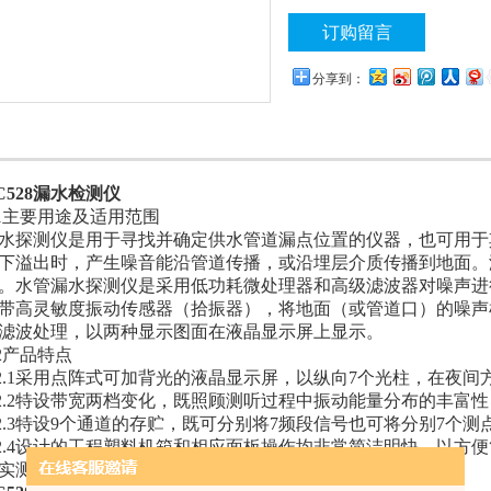
订购留言
分享到：
C528漏水检测仪
.1主要用途及适用范围
水探测仪是用于寻找并确定供水管道漏点位置的仪器，也可用于
下溢出时，产生噪音能沿管道传播，或沿埋层介质传播到地面。
。水管漏水探测仪是采用低功耗微处理器和高级滤波器对噪声进
带高灵敏度振动传感器（拾振器），将地面（或管道口）的噪声
滤波处理，以两种显示图面在液晶显示屏上显示。
.2产品特点
.2.1采用点阵式可加背光的液晶显示屏，以纵向7个光柱，在夜间
.2.2特设带宽两档变化，既照顾测听过程中振动能量分布的丰富
.2.3特设9个通道的存贮，既可分别将7频段信号也可将分别7个
.2.4设计的工程塑料机箱和相应面板操作均非常简洁明快，以
实测工作方便易行。