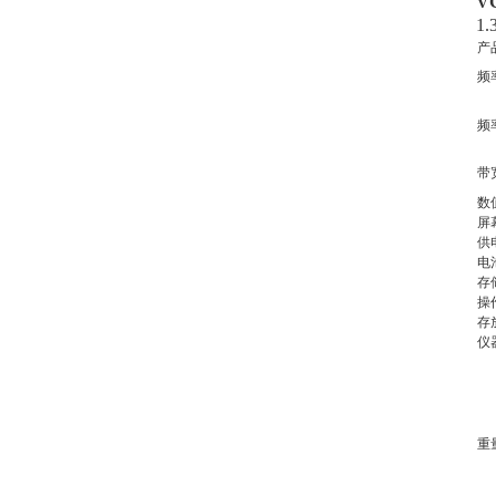
V
1
产
频
频
带
数
屏
供
电
存
操
存
仪
重