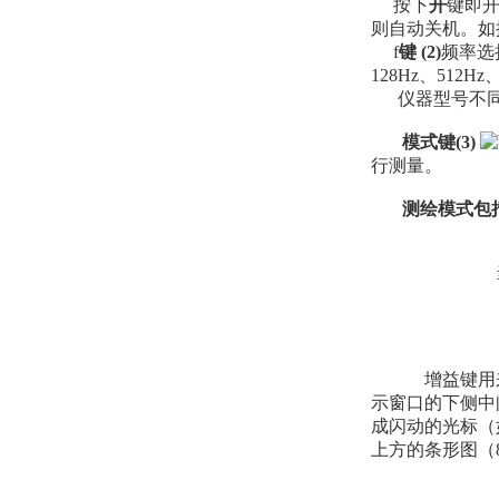
按下
开
键即
则自动关机。如
f
键
(2)
频率选
128Hz、512H
仪器型号不同
模式键(3)
行测量。
测绘模式包
当有外接A
增益键用来
示窗口的下侧中
成闪动的光标（
上方的条形图（