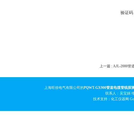
验证码
上一篇 :
AJL-200
上海旺徐电气有限公司的
PQWT-GX900管道电缆管线探
联系人：吴宝娟 传真
技术支持：化工仪器网
Go