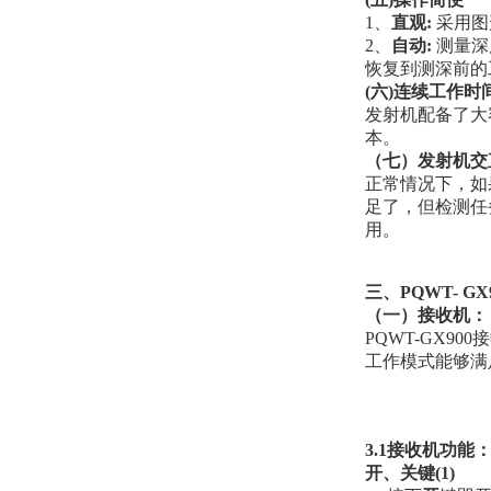
1、
直观:
采用图
2、
自动:
测量深
恢复到测深前的
(六)连续工作时
发射机配备了大
本。
（七）发射机交
正常情况下，如
足了，但检测任
用。
三、PQWT- 
（一）接收机：
PQWT-GX
工作模式能够满
3.1接收机功能
开、关键(1)