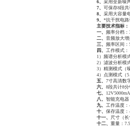
6、
采用全新噪
7、
可保存8段
8、
采用大容量
9、
*抗干扰电
主要技术指标：
一、
频率分档：
二、
音频放大增益
三、
频率区间：5
四、
工作模式
1）频谱分析模式
2）滤波分析模
3）精测模式（
4）点测模式（5
五、
7寸高清数
六、
8段共计8
七、
12V500
八、
智能充电
九、
工作温度：-
十、
保存温度：-
十一、
尺寸（长*宽
十二、
重量：7.5