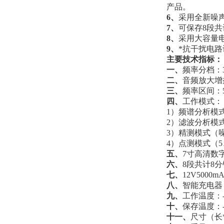
产品。
6、
采用全新噪
7、
可保存8段
8、
采用大容量
9、
*抗干扰电
主要技术指标：
一、
频率分档：
二、
音频放大增益
三、
频率区间：5
四、
工作模式
1）频谱分析模式
2）滤波分析模
3）精测模式（
4）点测模式（5
五、
7寸高清数
六、
8段共计8
七、
12V500
八、
智能充电
九、
工作温度：-
十、
保存温度：-
十一、
尺寸（长*宽