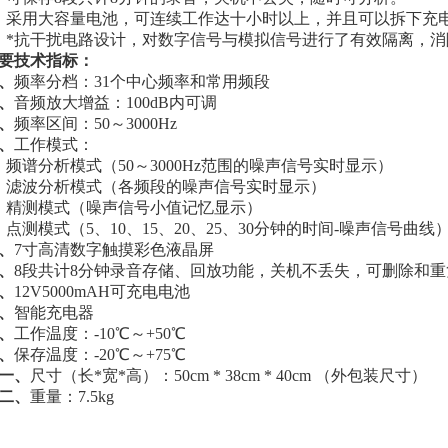
、
采用大容量电池，可连续工作达十小时以上，并且可以拆下充
、
*抗干扰电路设计，对数字信号与模拟信号进行了有效隔离，
要技术指标：
、
频率分档：31个中心频率和常用频段
、
音频放大增益：100dB内可调
、
频率区间：50～3000Hz
、
工作模式：
）频谱分析模式（50～3000Hz范围的噪声信号实时显示）
）滤波分析模式（各频段的噪声信号实时显示）
）精测模式（噪声信号小值记忆显示）
）点测模式（5、10、15、20、25、30分钟的时间-噪声信号曲线
、
7寸高清数字触摸彩色液晶屏
、
8段共计8分钟录音存储、回放功能，关机不丢失，可删除和
、
12V5000mAH可充电电池
、
智能充电器
、
工作温度：-10℃～+50℃
、
保存温度：-20℃～+75℃
一、
尺寸（长*宽*高）：50cm * 38cm * 40cm （外包装尺寸）
二、
重量：7.5kg