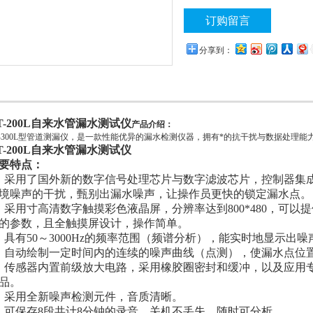
订购留言
分享到：
T-200L自来水管漏水测试仪
产品介绍：
T-300L型管道测漏仪，是一款性能优异的漏水检测仪器，拥有*的抗干扰与数据处理
T-200L自来水管漏水测试仪
要特点：
、
采用了国外新的数字信号处理芯片与数字滤波芯片，控制器集成
境噪声的干扰，甄别出漏水噪声，让操作员更快的锁定漏水点
、
采用寸高清数字触摸彩色液晶屏，分辨率达到800*480，可
的参数，且全触摸屏设计，操作简单。
、
具有50～3000Hz的频率范围（频谱分析），能实时地显示出
、
自动绘制一定时间内的连续的噪声曲线（点测），使漏水点位
、
传感器内置前级放大电路，采用橡胶圈密封和缓冲，以及应用
品。
、
采用全新噪声检测元件，音质清晰。
、
可保存8段共计8分钟的录音，关机不丢失，随时可分析。