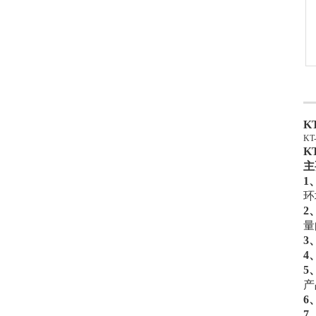
K
K
K
主
1
环
2
量
3
4
5
产
6
7