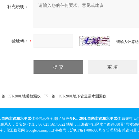
补充说明：
验证码：
请输入计算结
篇 :
KT-200L地暖检漏仪
下一篇 :
KT-200L地下管道漏水测漏仪
00L自来水管漏水测试仪
等信息齐全,想了解更多
KT-200L自来水管漏水测试仪
,请拨打我
联系人：吴宝娟 传真：86-021-56146322 地址：上海市宝山区水产西路680弄4号楼509
持：化工仪器网
GoogleSitemap
ICP备案号：
沪ICP备17006008号-9
管理登陆
总访问量