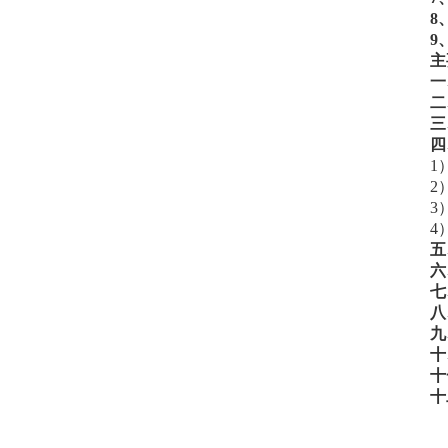
8
9
主
一
二
三
四
1
2
3
4
五
六
七
八
九
十
十
十