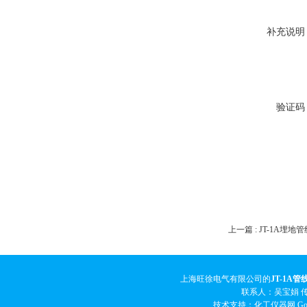
补充说明
验证码
上一篇 :
JT-1A埋地
上海旺徐电气有限公司的
JT-1A管
联系人：吴宝娟 传真
技术支持：化工仪器网
Go