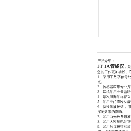
产品介绍：
JT-1A管线仪
，
您的工作更加轻松。
1、采用了数字信号
点。
2、传感器应用专业
3、耳机采用专业监
4、每次泄漏采样都
5、采用专门降噪功
6、特设陷波按钮，用
探测效果的影响。
7、采用白光长条形
8、采用大容量电池
9、采用触摸按键和