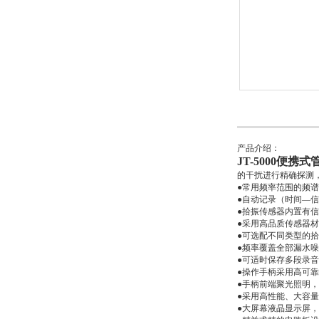
产品介绍：
JT-5000便携
的干扰进行精确探测
●常用频率范围的频
●自动记录（时间—
●拾振传感器内置有
●采用高品质传感器
●可选配不同类型的
●频率覆盖全部漏水噪
●可适时保存多段录
●操作手柄采用高可
●手柄前端聚光照明
●采用高性能、大容
●大屏幕液晶显示屏