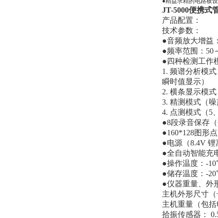
●精益求精的电路板
JT-5000便携
产品配置：
技术参数：
●音频放大增益：
●频率范围：50
●四种检测工作
1. 频谱分析模式（
瞬时值显示）
2. 横条显示
3. 精测模式（
4. 点测模式（
●8段录音保存
●160*128
●电源（8.4V
●全自动智能充
●操作温度：-10℃
●储存温度：-20
●仪器重量、外形
主机外形尺寸（长×宽
主机重量（包括电
拾振传感器： 0.