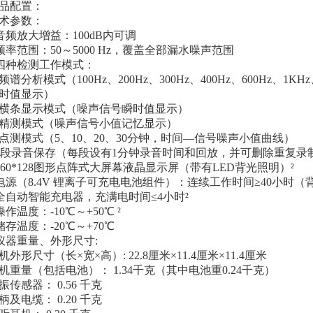
品配置：
术参数：
音频放大增益：100dB内可调
频率范围：50～5000 Hz，覆盖全部漏水噪声范围
四种检测工作模式：
. 频谱分析模式（100Hz、200Hz、300Hz、400Hz、600Hz、
时值显示）
. 横条显示模式（噪声信号瞬时值显示）
. 精测模式（噪声信号小值记忆显示）
. 点测模式（5、10、20、30分钟，时间—信号噪声小值曲线）
8段录音保存（每段设有1分钟录音时间和回放，并可删除重复录制
160*128图形点阵式大屏幕液晶显示屏（带有LED背光照明）²
电源（8.4V 锂离子可充电电池组件）：连续工作时间≥40小时（
全自动智能充电器，充满电时间≤4小时²
操作温度：-10℃～+50℃ ²
储存温度：-20℃～+70℃
仪器重量、外形尺寸:
机外形尺寸（长×宽×高）: 22.8厘米×11.4厘米×11.4厘米
机重量（包括电池）： 1.34千克（其中电池重0.24千克）
振传感器： 0.56 千克
柄及电缆： 0.20 千克