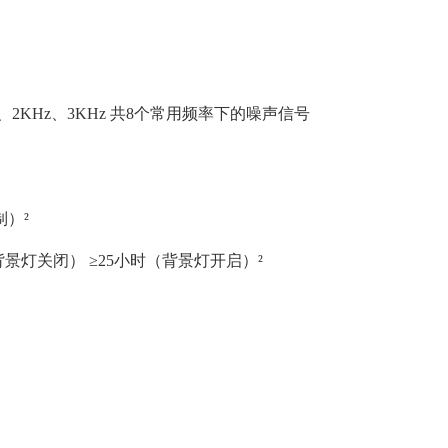
1KHz、2KHz、3KHz 共8个常用频率下的噪声信号
）²
背景灯关闭） ≥25小时（背景灯开启）²