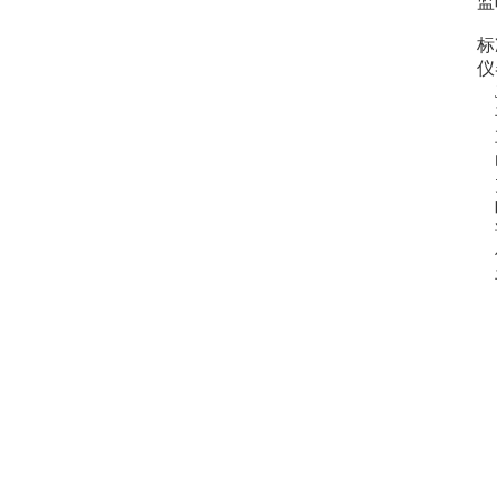
监
标
仪
J
手
耳
电
充
听
说
保
手