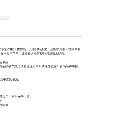
了仪器的抗干扰性能，其重要特点之一是能够克服环境噪声的
和漏水噪声信号，让操作人员直观地判断漏水疑点。
析依据。
有效降低了环境风和导线抖动对拾振传感器引起的噪声干扰。
场合中选频使用。
可采用，充电方便快捷。
便。
扰噪声。