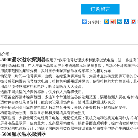
订购留言
分享到：
品介绍：
T-5000漏水溢水探测器
应用了*数字信号处理技术和数字滤波电路，进一步提高
扰进行精确探测，在大屏幕液晶显示屏上准确地显示出测量参数，自动区分环境噪声
常用频率范围的频谱分析，实时显示出噪声信号在各频率上的相对分布。
自动记录（时间—信号噪声）曲线，连续监测噪声信号，为漏水点的确定提供可靠的分
拾振传感器内置有信号放大电路，拾振机构采用缓冲隔离，使得拾振的方向性更强，且
采用高品质传感器材料和电路，听音清晰度大大提高。
可选配不同类型的拾振传感器，供操作人员选择使用。
频率覆盖全部漏水噪声范围，多达31个带通滤波器的选频范围，满足检漏人员在 各种
可适时保存多段录音资料，能真实记录现场声音，随时重现探测现场实况
操作手柄采用高可靠性光电式无触点静音开关，杜绝了开关接触不良故障的发生。
手柄前端聚光照明，液晶显示屏和按键均具有背光照明。
采用高性能、大容量可充电锂离子电池，无记忆效应；联机充电和脱机充电两种方式均
大屏幕液晶显示屏，信息量大，光条显示精度高，操作界面直观明晰，操作流程简单方
精益求精的电路板设计，消除了国内外同类仪器中难以克服的由数字电路产生的脉动干
T-5000漏水溢水探测器