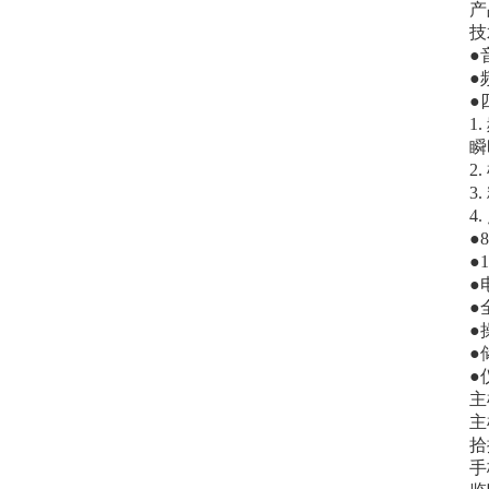
产
技
●
●
●
1
瞬
2
3
4
●
●
●
●
●
●
●
主
主
拾
手