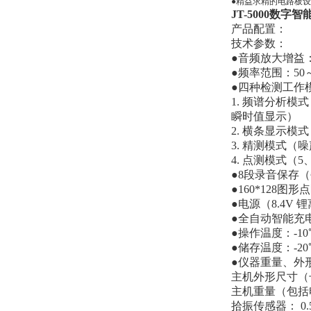
●精益求精的电路板
JT-5000数字
产品配置：
技术参数：
●音频放大增益：
●频率范围：50
●四种检测工作
1. 频谱分析模式（
瞬时值显示）
2. 横条显示
3. 精测模式（
4. 点测模式（
●8段录音保存
●160*128
●电源（8.4V
●全自动智能充
●操作温度：-10℃
●储存温度：-20
●仪器重量、外形
主机外形尺寸（长×宽
主机重量（包括电
拾振传感器： 0.