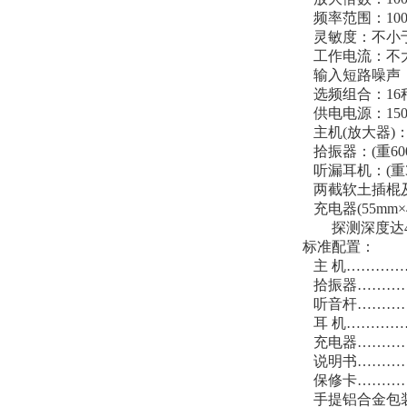
频率范围：100～
灵敏度：不小于10
工作电流：不大
输入短路噪声：
选频组合：16
供电电源：150
主机(放大器)：(1
拾振器：(重60
听漏耳机：(重3
两截软土插棍及拾
充电器(55mm×4
探测深度达
标准配置：
主 机…………
拾振器…………
听音杆…………
耳 机…………
充电器…………
说明书…………
保修卡…………
手提铝合金包装