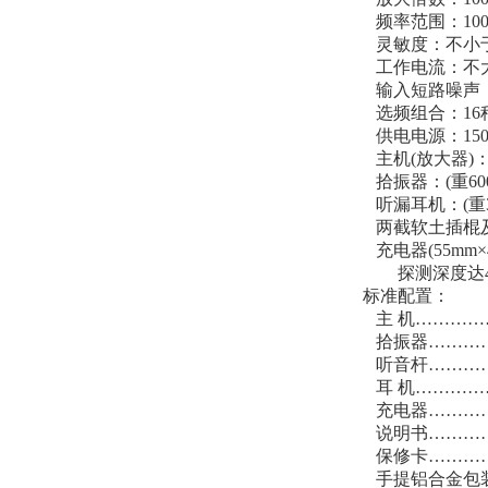
频率范围：100～
灵敏度：不小于10
工作电流：不大
输入短路噪声：
选频组合：16
供电电源：150
主机(放大器)：(1
拾振器：(重60
听漏耳机：(重3
两截软土插棍及拾
充电器(55mm×4
探测深度达
标准配置：
主 机…………
拾振器…………
听音杆…………
耳 机…………
充电器…………
说明书…………
保修卡…………
手提铝合金包装