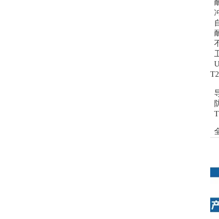
耐
冲
自
耐
不
卫
U
T
导
防
T
全