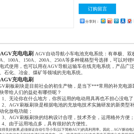
池、镍镉电池等电池充电式使用，
订购留言
产品广泛应用于电力、铁路、通信
域的充电系统
分享到：
0AGV充电电刷
AGV自动导航小车电池充电系统：有单极、双极、
0A、100A、150A、200A、250A等多种规格型号选择，可
电式使用，也可以用在AGV导航运输车在线充电系统，产品广
、石化、冶金、煤矿等领域的充电系统。
0AGV充电电刷
GV刷板刷块是目前社会的初生产物，是当下***常用的补充电
块带给人们的益处有哪些呢？
、无论你在什么地方，你所运用的电动用具再也不担心没电了
、AGV刷板刷块是根据电池的充放电技术实施研发的新类型
动化放电功能；
、AGV刷板刷块的结构设计合理，技术齐全，运用格外方便
、由于运用地点多，具有很好的方便性。
取得良好效果,必须保证自动引导小车(以下简称AGV)的高利用率。因此，AGV驱