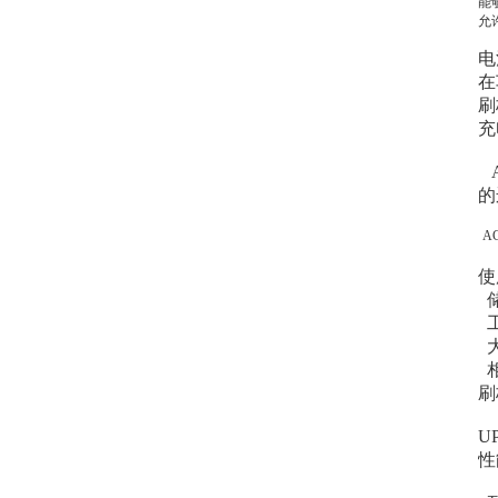
能
允
电
在
刷
充
A
的
A
使
储
工
大
相
刷
U
性