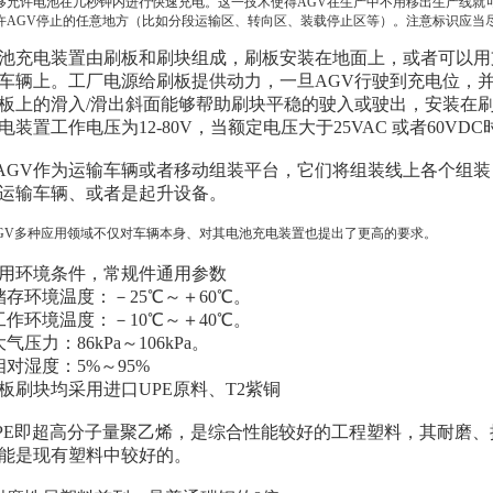
够允许电池在几秒钟内进行快速充电。这一技术使得AGV在生产中不用移出生产线就
许AGV停止的任意地方（比如分段运输区、转向区、装载停止区等）。注意标识应当
池充电装置由刷板和刷块组成，刷板安装在地面上，或者可以用
车辆上。工厂电源给刷板提供动力，一旦AGV行驶到充电位，并
板上的滑入/滑出斜面能够帮助刷块平稳的驶入或驶出，安装在
电装置工作电压为12-80V，当额定电压大于25VAC 或者60
GV作为运输车辆或者移动组装平台，它们将组装线上各个组装 
运输车辆、或者是起升设备。
GV多种应用领域不仅对车辆本身、对其电池充电装置也提出了更高的要求。
用环境条件，常规件通用参数
存环境温度：－25℃～＋60℃。
作环境温度：－10℃～＋40℃。
气压力：86kPa～106kPa。
对湿度：5%～95%
板刷块均采用进口UPE原料、T2紫铜
PE即超高分子量聚乙烯，是综合性能较好的工程塑料，其耐磨
能是现有塑料中较好的。