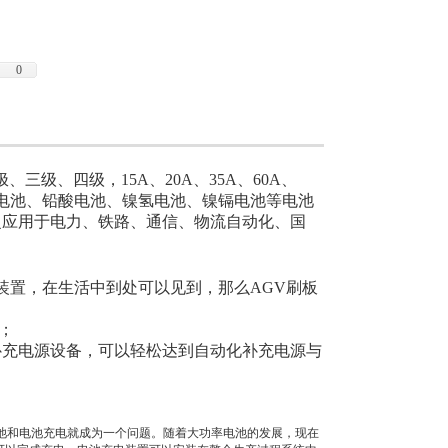
也可以用在AGV导航运输车在线充电系统，
、物流自动化、国防、石化、冶金、煤矿等领
0
三级、四级，15A、20A、35A、60A、
以对锂电池、铅酸电池、镍氢电池、镍镉电池等电池
泛应用于电力、铁路、通信、物流自动化、国
源装置，在生活中到处可以见到，那么AGV刷板
；
补充电源设备，可以轻松达到自动化补充电源与
；
动电池和电池充电就成为一个问题。随着大功率电池的发展，现在